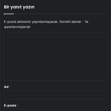
Bir yanıt yazın
E-posta adresiniz yayınlanmayacak.
Gerekli alanlar
*
ile
işaretlenmişlerdir
Y
o
r
u
m
*
Ad
*
E-posta
*