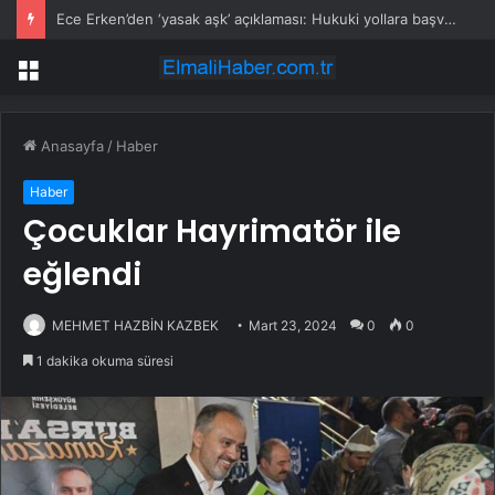
Ece Erken’den ‘yasak aşk’ açıklaması: Hukuki yollara başvuruyor
Menü
Anasayfa
/
Haber
Haber
Çocuklar Hayrimatör ile
eğlendi
MEHMET HAZBİN KAZBEK
Mart 23, 2024
0
0
1 dakika okuma süresi