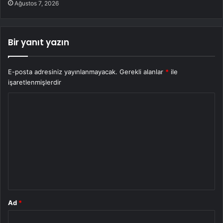
Ağustos 7, 2026
Bir yanıt yazın
E-posta adresiniz yayınlanmayacak.
Gerekli alanlar
*
ile
işaretlenmişlerdir
Y
o
r
u
m
*
Ad
*