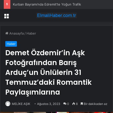
Kurban Bayramı’nda Edremit’te Yoğun Trafik
Menü
Anasayfa
/
Haber
Haber
Demet Özdemir’in Aşk
Fotoğrafından Barış
Arduç’un Ünlülerin 31
Temmuz’daki Romantik
Paylaşımlarına
MELİKE AŞIK
Ağustos 3, 2023
0
8
Bir dakikadan az