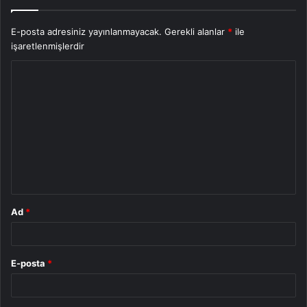
E-posta adresiniz yayınlanmayacak.
Gerekli alanlar
*
ile
işaretlenmişlerdir
Y
o
r
u
m
*
Ad
*
E-posta
*