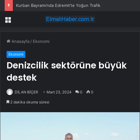
Kurban Bayramı’nda Edremit’te Yoğun Trafik
Menü
Anasayfa
/
Ekonomi
Ekonomi
Denizcilik sektörüne büyük
destek
DİLAN BİÇER
Mart 23, 2024
0
0
2 dakika okuma süresi