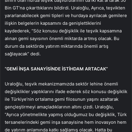
sınırlı olan hurda teşvik başvurularının da iki kat artarak 50
Bin GT’na çıkarttıklarını bildirdi. Uraloğlu, Ayrıca, teşvikten
yararlanabilecek gemi tipleri ve hurdaya ayrılacak gemilere
ilişkin belgelerin kapsamını da genişlettiklerini
kaydederek, “Söz konusu değişiklik ile teşvik kapsamına
alınan gemi sayısının önemli miktarda artmış olacak. Bu
durum da sektörde yatırım miktarında önemli artış
sağlayacak” dedi.
“GEMİ İNŞA SANAYİSİNDE İSTİHDAM ARTACAK”
Uraloğlu, teşvik mekanizmamızda sektör lehine önemli
değişiklikler yaptıklarını ifade ederek söz konusu değişiklik
ile Türkiye’nin ortalama gemi filosunun yaşını azaltarak
gençleştirmeyi amaçladıklarının altını çizdi. Uraloğlu,
“Ayrıca yönetmelikte yapmış olduğumuz bu değişiklik, Türk
tersanelerindeki gemi inşa sanayisine hem inovasyon hem
de yatırım anlamında katkı sağlamış olacak. Hatta bu