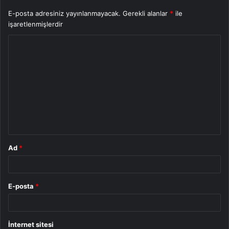
E-posta adresiniz yayınlanmayacak.
Gerekli alanlar
*
ile
işaretlenmişlerdir
Y
o
r
u
m
*
Ad
*
E-posta
*
İnternet sitesi