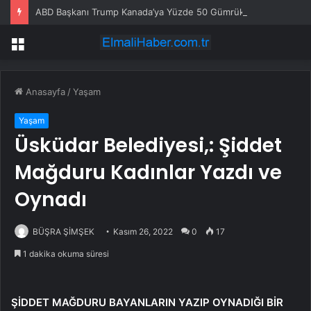
ABD Başkanı Trump Kanada’ya Yüzde 50 Gümrük Vergisi Getirdi
Menü
Anasayfa
/
Yaşam
Yaşam
Üsküdar Belediyesi,: Şiddet
Mağduru Kadınlar Yazdı ve
Oynadı
BÜŞRA ŞİMŞEK
Kasım 26, 2022
0
17
1 dakika okuma süresi
ŞİDDET MAĞDURU BAYANLARIN YAZIP OYNADIĞI BİR