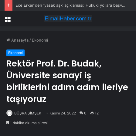
Ece Erken’den ‘yasak aşk’ açıklaması: Hukuki yollara başvuruyor
Menü
Anasayfa
/
Ekonomi
Ekonomi
Rektör Prof. Dr. Budak,
Üniversite sanayi iş
birliklerini adım adım ileriye
taşıyoruz
BÜŞRA ŞİMŞEK
Kasım 24, 2022
0
12
1 dakika okuma süresi