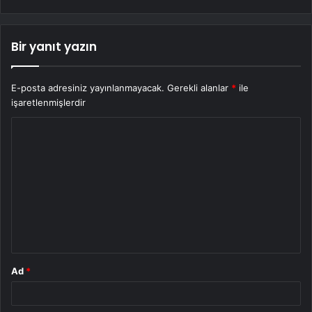
Bir yanıt yazın
E-posta adresiniz yayınlanmayacak.
Gerekli alanlar
*
ile
işaretlenmişlerdir
Y
o
r
u
m
*
Ad
*