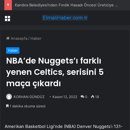
Kandıra Belediyesi’nden Fındık Hasadı Öncesi Üreticiye Yol Desteği
Menü
Anasayfa
/
Haber
Haber
NBA’de Nuggets’ı farklı
yenen Celtics, serisini 5
maça çıkardı
KORHAN GÜNDÜZ
Kasım 12, 2022
0
18
1 dakika okuma süresi
Amerikan Basketbol Ligi’nde (NBA) Denver Nuggets’ı 131-