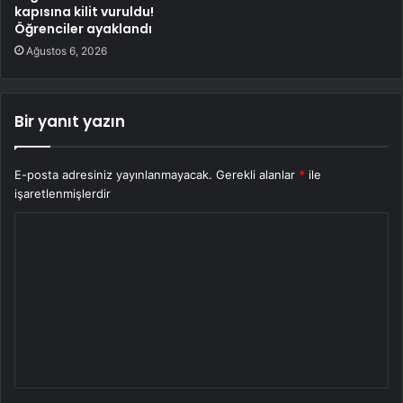
kapısına kilit vuruldu!
Öğrenciler ayaklandı
Ağustos 6, 2026
Bir yanıt yazın
E-posta adresiniz yayınlanmayacak.
Gerekli alanlar
*
ile
işaretlenmişlerdir
Y
o
r
u
m
*