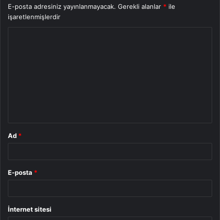
E-posta adresiniz yayınlanmayacak.
Gerekli alanlar
*
ile
işaretlenmişlerdir
Y
o
r
u
m
*
Ad
*
E-posta
*
İnternet sitesi