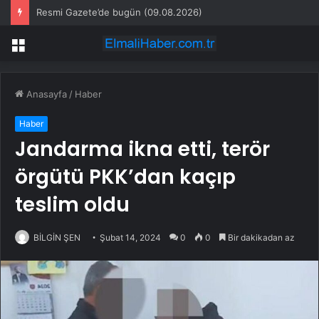
Resmi Gazete’de bugün (09.08.2026)
Menü
Anasayfa
/
Haber
Haber
Jandarma ikna etti, terör
örgütü PKK’dan kaçıp
teslim oldu
BİLGİN ŞEN
Şubat 14, 2024
0
0
Bir dakikadan az