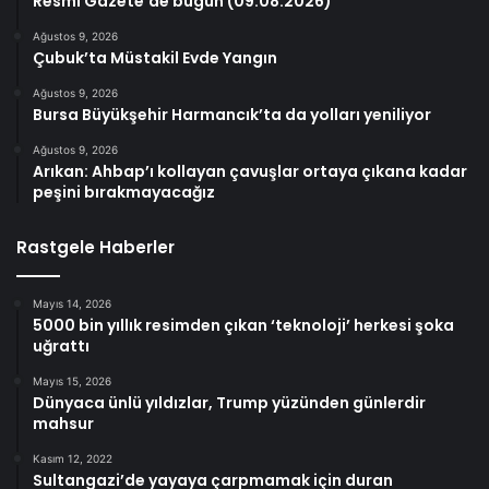
Resmi Gazete’de bugün (09.08.2026)
Ağustos 9, 2026
Çubuk’ta Müstakil Evde Yangın
Ağustos 9, 2026
Bursa Büyükşehir Harmancık’ta da yolları yeniliyor
Ağustos 9, 2026
Arıkan: Ahbap’ı kollayan çavuşlar ortaya çıkana kadar
peşini bırakmayacağız
Rastgele Haberler
Mayıs 14, 2026
5000 bin yıllık resimden çıkan ‘teknoloji’ herkesi şoka
uğrattı
Mayıs 15, 2026
Dünyaca ünlü yıldızlar, Trump yüzünden günlerdir
mahsur
Kasım 12, 2022
Sultangazi’de yayaya çarpmamak için duran