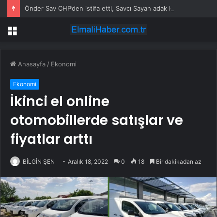
Önder Sav CHP’den istifa etti, Savcı Sayan adak kesti
Menü
Anasayfa
/
Ekonomi
Ekonomi
İkinci el online
otomobillerde satışlar ve
fiyatlar arttı
BİLGİN ŞEN
Aralık 18, 2022
0
18
Bir dakikadan az