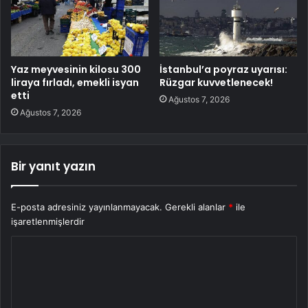
Yaz meyvesinin kilosu 300
İstanbul’a poyraz uyarısı:
liraya fırladı, emekli isyan
Rüzgar kuvvetlenecek!
etti
Ağustos 7, 2026
Ağustos 7, 2026
Bir yanıt yazın
E-posta adresiniz yayınlanmayacak.
Gerekli alanlar
*
ile
işaretlenmişlerdir
Y
o
r