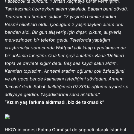
Facebook’ta buldum. Yurttan kaçmaya karar vermiştim.
Tam kaçmak üzereyken ailem yakaladı. Babam beni dövdü.
Telefonumu benden aldılar. 17 yaşında hamile kaldım.
Resmi nikahları oldu. Çocuğum 2 yaşındayken ailem onu ​​
benden aldı. Bir gün alışveriş için dışarı çıktım, alışveriş
merkezinden bir telefon geldi. Telefonda yaptığım
araştırmalar sonucunda Wattpad adlı kitap uygulamasında
bir ablamla tanıştım. Ona her şeyi anlattım. Bana ‘Delilleri
topla ve devlete sığın’ dedi. Beş ses kaydı satın aldım.
Kanıtları topladım. Annemi aradım oğlumu çok özlediğimi
ve bir gece bende kalmasını istediğimi söyledim. Annem
‘tamam’ dedi. Sabah kalktığımda 07.30’da oğlumu uyandırıp
adliyeye geldim. Yaşadıklarımı sana anlattım.”
“Kızım yaş farkına aldırmadı, biz de takmadık”
HKG’nin annesi Fatma Gümüşel de şüpheli olarak İstanbul