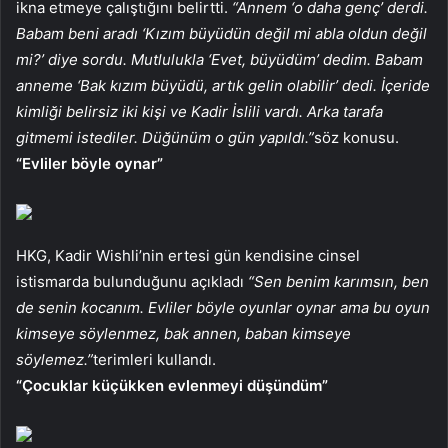
ikna etmeye çalıştığını belirtti.
“Annem ‘o daha genç’ derdi.
Babam beni aradı ‘Kızım büyüdün değil mi abla oldun değil
mi?’ diye sordu. Mutlulukla ‘Evet, büyüdüm’ dedim. Babam
anneme ‘Bak kızım büyüdü, artık gelin olabilir’ dedi. İçeride
kimliği belirsiz iki kişi ve Kadir İslili vardı. Arka tarafa
gitmemi istediler. Düğünüm o gün yapıldı.”
söz konusu.
“Evliler böyle oynar”
HKG, Kadir Wishli’nin ertesi gün kendisine cinsel
istismarda bulunduğunu açıkladı
“Sen benim karımsın, ben
de senin kocanım. Evliler böyle oyunlar oynar ama bu oyun
kimseye söylenmez, bak annen, baban kimseye
söylemez.”
terimleri kullandı.
“Çocuklar küçükken evlenmeyi düşündüm”