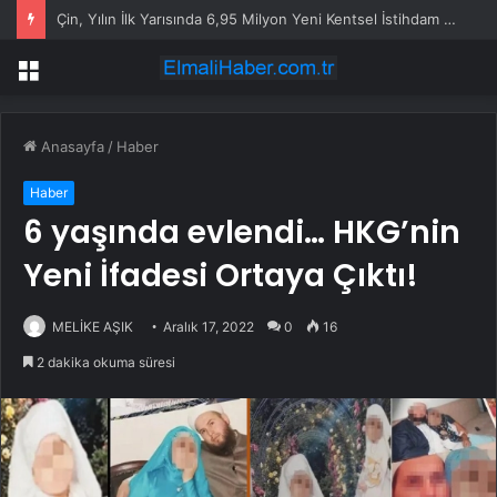
Kurban Bayramı Yoğunluğu Otogarları Doldurdu
Menü
Anasayfa
/
Haber
Haber
6 yaşında evlendi… HKG’nin
Yeni İfadesi Ortaya Çıktı!
MELİKE AŞIK
Aralık 17, 2022
0
16
2 dakika okuma süresi