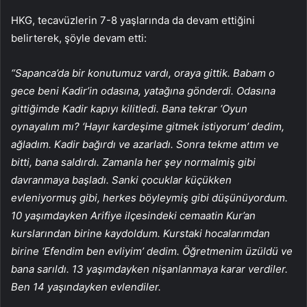
HKG, tecavüzlerin 7-8 yaşlarında da devam ettiğini
belirterek, şöyle devam etti:
“Sapanca’da bir konutumuz vardı, oraya gittik. Babam o
gece beni Kadir’in odasına, yatağına gönderdi. Odasına
gittiğimde Kadir kapıyı kilitledi. Bana tekrar ‘Oyun
oynayalım mı? ‘Hayır kardeşime gitmek istiyorum’ dedim,
ağladım. Kadir bağırdı ve azarladı. Sonra tekme attım ve
bitti, bana saldırdı. Zamanla her şey normalmiş gibi
davranmaya başladı. Sanki çocuklar küçükken
evleniyormuş gibi, herkes böyleymiş gibi düşünüyordum.
10 yaşımdayken Arifiye ilçesindeki cemaatin Kur’an
kurslarından birine kaydoldum. Kurstaki hocalarımdan
birine ‘Efendim ben evliyim’ dedim. Öğretmenim üzüldü ve
bana sarıldı. 13 yaşımdayken nişanlanmaya karar verdiler.
Ben 14 yaşındayken evlendiler.