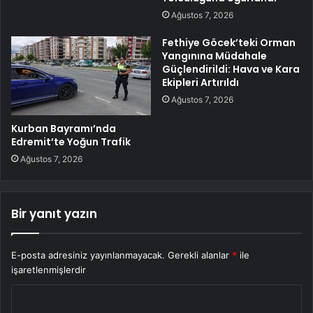
Ağustos 7, 2026
Fethiye Göcek’teki Orman
Yangınına Müdahale
Güçlendirildi: Hava ve Kara
Ekipleri Artırıldı
Ağustos 7, 2026
Kurban Bayramı’nda
Edremit’te Yoğun Trafik
Ağustos 7, 2026
Bir yanıt yazın
E-posta adresiniz yayınlanmayacak.
Gerekli alanlar
*
ile
işaretlenmişlerdir
Y