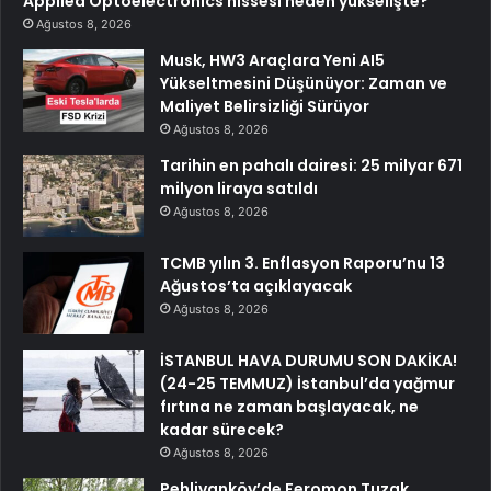
Applied Optoelectronics hissesi neden yükselişte?
Ağustos 8, 2026
Musk, HW3 Araçlara Yeni AI5
Yükseltmesini Düşünüyor: Zaman ve
Maliyet Belirsizliği Sürüyor
Ağustos 8, 2026
Tarihin en pahalı dairesi: 25 milyar 671
milyon liraya satıldı
Ağustos 8, 2026
TCMB yılın 3. Enflasyon Raporu’nu 13
Ağustos’ta açıklayacak
Ağustos 8, 2026
İSTANBUL HAVA DURUMU SON DAKİKA!
(24-25 TEMMUZ) İstanbul’da yağmur
fırtına ne zaman başlayacak, ne
kadar sürecek?
Ağustos 8, 2026
Pehlivanköy’de Feromon Tuzak