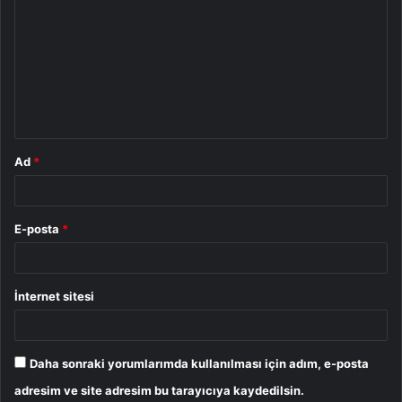
o
r
u
m
*
Ad
*
E-posta
*
İnternet sitesi
Daha sonraki yorumlarımda kullanılması için adım, e-posta
adresim ve site adresim bu tarayıcıya kaydedilsin.