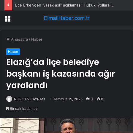
Ece Erken’den ‘yasak aşk’ açıklaması: Hukuki yollara başvuruyor
Menü
Anasayfa
/
Haber
Haber
Elazığ’da ilçe belediye
başkanı iş kazasında ağır
yaralandı
NURCAN BAYRAM
Temmuz 19, 2025
0
0
Bir dakikadan az