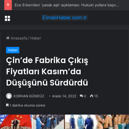
Ece Erken’den ‘yasak aşk’ açıklaması: Hukuki yollara başvuruyor
Menü
Anasayfa
/
Haber
Haber
Çin’de Fabrika Çıkış
Fiyatları Kasım’da
Düşüşünü Sürdürdü
KORHAN GÜNDÜZ
Aralık 14, 2022
0
15
1 dakika okuma süresi