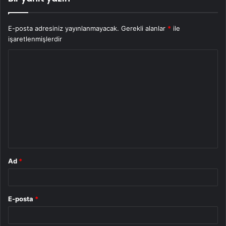
E-posta adresiniz yayınlanmayacak.
Gerekli alanlar
*
ile
işaretlenmişlerdir
Y
o
r
u
m
*
Ad
*
E-posta
*