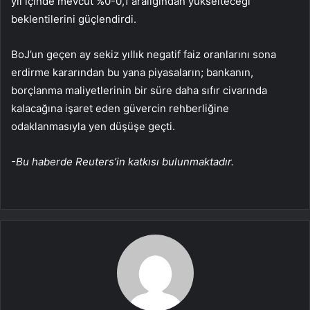
yıl içinde mevcut %0-0,1 aralığından yükselteceği
beklentilerini güçlendirdi.
BoJ’un geçen ay sekiz yıllık negatif faiz oranlarını sona
erdirme kararından bu yana piyasaların; bankanın,
borçlanma maliyetlerinin bir süre daha sıfır civarında
kalacağına işaret eden güvercin rehberliğine
odaklanmasıyla
yen
düşüşe geçti.
-Bu haberde Reuters’in katkısı bulunmaktadır.