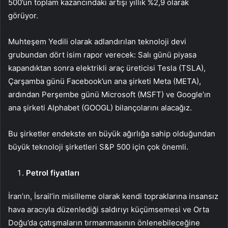
500’ün toplam kazancındaki artışı yıllık %2,9 olarak
görüyor.
Muhteşem Yedili olarak adlandırılan teknoloji devi
grubundan dört isim rapor verecek: Salı günü piyasa
kapandıktan sonra elektrikli araç üreticisi Tesla (
TSLA
),
Çarşamba günü Facebook’un ana şirketi Meta (
META
),
ardından Perşembe günü Microsoft (
MSFT
) ve Google’ın
ana şirketi Alphabet (
GOOGL
) bilançolarını alacağız.
Bu şirketler endekste en büyük ağırlığa sahip olduğundan
büyük teknoloji şirketleri S&P 500 için çok önemli.
Petrol fiyatları
İran’ın, İsrail’in misilleme olarak kendi topraklarına insansız
hava aracıyla düzenlediği saldırıyı küçümsemesi ve Orta
Doğu’da çatışmaların tırmanmasının önlenebileceğine