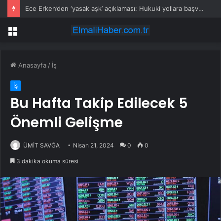
Ece Erken’den ‘yasak aşk’ açıklaması: Hukuki yollara başvuruyor
Menü
Anasayfa
/
İş
İş
Bu Hafta Takip Edilecek 5
Önemli Gelişme
ÜMİT SAVĞA
Nisan 21, 2024
0
0
3 dakika okuma süresi