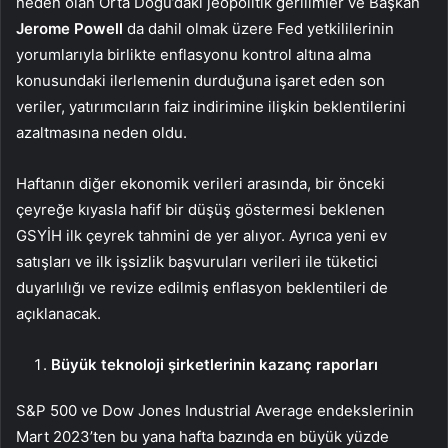
neden olan Orta Doğu’daki jeopolitik gerilimler ve Başkan
Jerome Powell
da dahil olmak üzere Fed yetkililerinin
yorumlarıyla birlikte enflasyonu kontrol altına alma
konusundaki ilerlemenin durduğuna işaret eden son
veriler, yatırımcıların faiz indirimine ilişkin beklentilerini
azaltmasına neden oldu.
Haftanın diğer ekonomik verileri arasında, bir önceki
çeyreğe kıyasla hafif bir düşüş göstermesi beklenen
GSYİH
ilk çeyrek tahmini de yer alıyor. Ayrıca
yeni ev
satışları
ve
ilk işsizlik başvuruları
verileri ile
tüketici
duyarlılığı
ve revize edilmiş
enflasyon beklentileri
de
açıklanacak.
Büyük teknoloji şirketlerinin kazanç raporları
S&P 500
ve
Dow Jones Industrial Average
endekslerinin
Mart 2023’ten bu yana hafta bazında en büyük yüzde