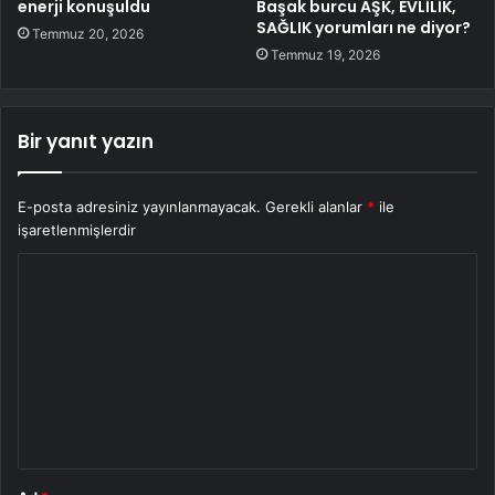
enerji konuşuldu
Başak burcu AŞK, EVLİLİK,
SAĞLIK yorumları ne diyor?
Temmuz 20, 2026
Temmuz 19, 2026
Bir yanıt yazın
E-posta adresiniz yayınlanmayacak.
Gerekli alanlar
*
ile
işaretlenmişlerdir
Y
o
r
u
m
*