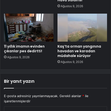
Hava Saldırısı
Ağustos 9, 2026
11 yıllık imamın evinden
Kaş’ta orman yangınına
çıkanlar pes dedirtti!
havadan ve karadan
müdahale sürüyor
Ağustos 9, 2026
Ağustos 9, 2026
Bir yanıt yazın
E-posta adresiniz yayınlanmayacak.
Gerekli alanlar
*
ile
işaretlenmişlerdir
Y