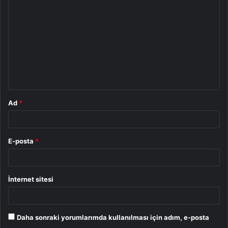
o
r
u
m
*
Ad
*
E-posta
*
İnternet sitesi
Daha sonraki yorumlarımda kullanılması için adım, e-posta