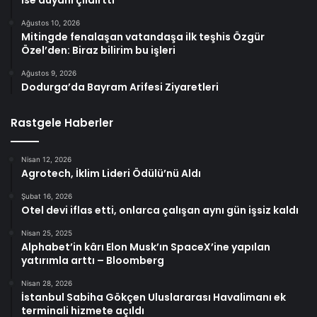
ise duyanı çıldırttı
Ağustos 10, 2026
Mitingde fenalaşan vatandaşa ilk teşhis Özgür
Özel’den: Biraz bilirim bu işleri
Ağustos 9, 2026
Dodurga’da Bayram Arifesi Ziyaretleri
Rastgele Haberler
Nisan 12, 2026
Agrotech, İklim Lideri Ödülü’nü Aldı
Şubat 16, 2026
Otel devi iflas etti, onlarca çalışan aynı gün işsiz kaldı
Nisan 25, 2025
Alphabet’in kârı Elon Musk’ın SpaceX’ine yapılan
yatırımla arttı – Bloomberg
Nisan 28, 2026
İstanbul Sabiha Gökçen Uluslararası Havalimanı ek
terminali hizmete açıldı