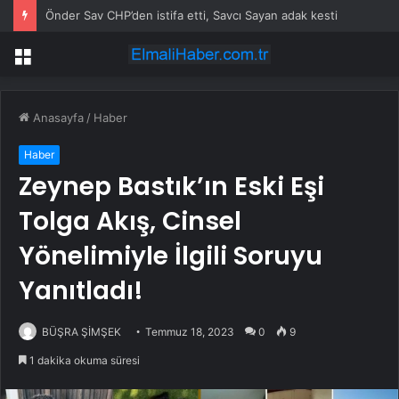
Önder Sav CHP’den istifa etti, Savcı Sayan adak kesti
Menü
Anasayfa
/
Haber
Haber
Zeynep Bastık’ın Eski Eşi
Tolga Akış, Cinsel
Yönelimiyle İlgili Soruyu
Yanıtladı!
BÜŞRA ŞİMŞEK
Temmuz 18, 2023
0
9
1 dakika okuma süresi