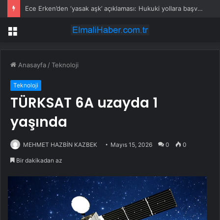
Ece Erken’den ‘yasak aşk’ açıklaması: Hukuki yollara başvuruyor
Menü
Anasayfa
/
Teknoloji
Teknoloji
TÜRKSAT 6A uzayda 1
yaşında
MEHMET HAZBİN KAZBEK
Mayıs 15, 2026
0
0
Bir dakikadan az