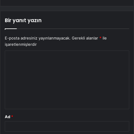
Bir yanıt yazın
E-posta adresiniz yayınlanmayacak.
Gerekli alanlar
*
ile
işaretlenmişlerdir
Y
o
r
u
m
*
Ad
*