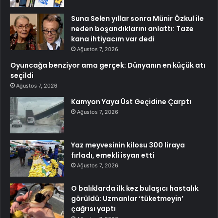
Suna Selen yıllar sonra Münir Özkul ile
neden boşandıklarını anlattı: Taze
kana ihtiyacım var dedi
Ağustos 7, 2026
Oyuncağa benziyor ama gerçek: Dünyanın en küçük atı
seçildi
Ağustos 7, 2026
Kamyon Yaya Üst Geçidine Çarptı
Ağustos 7, 2026
Yaz meyvesinin kilosu 300 liraya
fırladı, emekli isyan etti
Ağustos 7, 2026
O balıklarda ilk kez bulaşıcı hastalık
görüldü: Uzmanlar ‘tüketmeyin’
çağrısı yaptı