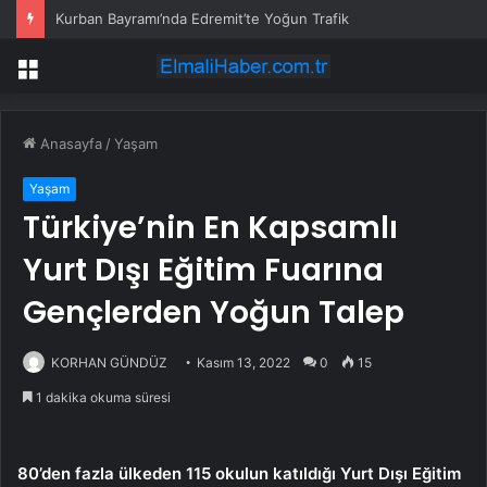
Kurban Bayramı’nda Edremit’te Yoğun Trafik
Menü
Anasayfa
/
Yaşam
Yaşam
Türkiye’nin En Kapsamlı
Yurt Dışı Eğitim Fuarına
Gençlerden Yoğun Talep
KORHAN GÜNDÜZ
Kasım 13, 2022
0
15
1 dakika okuma süresi
80’den fazla ülkeden 115 okulun katıldığı Yurt Dışı Eğitim