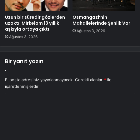
Uzun bir süredir gözlerden
Osmangazi’nin
uzaktı: Mirkelam 13 yıllık
Mahallelerinde Şenlik Var
aşkıyla ortaya çıktı
Ağustos 3, 2026
Ağustos 3, 2026
Bir yanıt yazın
E-posta adresiniz yayınlanmayacak.
Gerekli alanlar
*
ile
işaretlenmişlerdir
Y
o
r
u
m