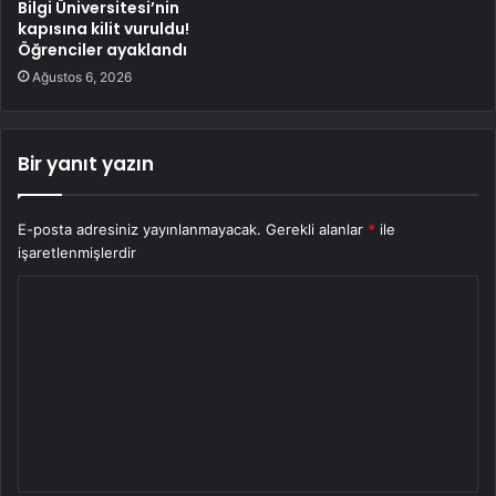
Bilgi Üniversitesi’nin
kapısına kilit vuruldu!
Öğrenciler ayaklandı
Ağustos 6, 2026
Bir yanıt yazın
E-posta adresiniz yayınlanmayacak.
Gerekli alanlar
*
ile
işaretlenmişlerdir
Y
o
r
u
m
*