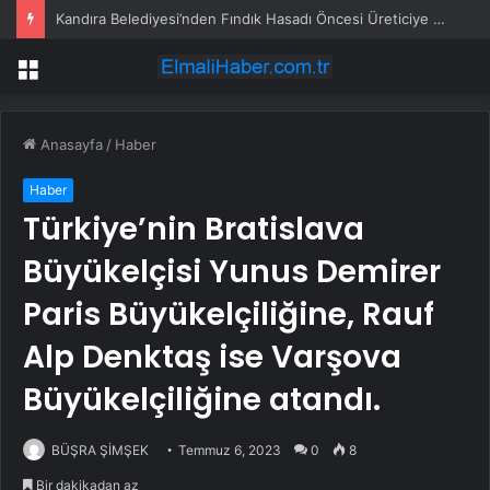
Kandıra Belediyesi’nden Fındık Hasadı Öncesi Üreticiye Yol Desteği
Menü
Anasayfa
/
Haber
Haber
Türkiye’nin Bratislava
Büyükelçisi Yunus Demirer
Paris Büyükelçiliğine, Rauf
Alp Denktaş ise Varşova
Büyükelçiliğine atandı.
BÜŞRA ŞİMŞEK
Temmuz 6, 2023
0
8
Bir dakikadan az