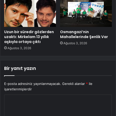
Uzun bir süredir gözlerden
Osmangazi’nin
uzaktı: Mirkelam 13 yıllık
Mahallelerinde Şenlik Var
aşkıyla ortaya çıktı
Ağustos 3, 2026
Ağustos 3, 2026
Bir yanıt yazın
E-posta adresiniz yayınlanmayacak.
Gerekli alanlar
*
ile
işaretlenmişlerdir
Y
o
r