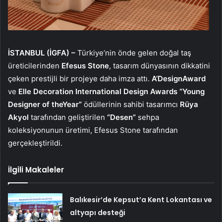
İSTANBUL (İGFA) –
Türkiye’nin önde gelen doğal taş
üreticilerinden
Efesus Stone
, tasarım dünyasının dikkatini
çeken prestijli bir projeye daha imza attı.
A’DesignAward
ve
Elle Decoration International Design Awards “Young
Designer of theYear”
ödüllerinin sahibi tasarımcı
Rüya
Akyol
tarafından geliştirilen
“Desen”
sehpa
koleksiyonunun üretimi, Efesus Stone tarafından
gerçekleştirildi.
İlgili Makaleler
Balıkesir’de Kepsut’a Kent Lokantası ve
altyapı desteği