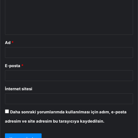
u
m
*
Ad
*
E-posta
*
İnternet sitesi
Daha sonraki yorumlarımda kullanılması için adım, e-posta
adresim ve site adresim bu tarayıcıya kaydedilsin.