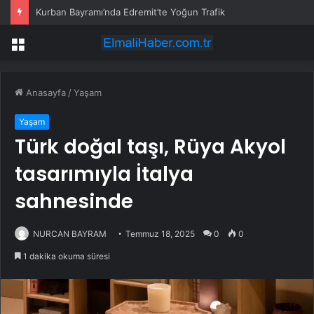
Fethiye Göcek’teki Orman Yangınına Müdahale Güçlendirildi: Hava ve Kara Ekipleri Artırıldı
Menü
Anasayfa
/
Yaşam
Yaşam
Türk doğal taşı, Rüya Akyol
tasarımıyla İtalya
sahnesinde
NURCAN BAYRAM
Temmuz 18, 2025
0
0
1 dakika okuma süresi