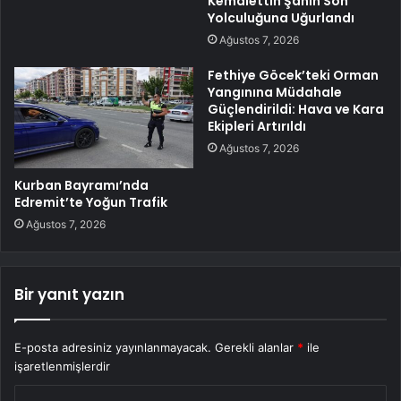
Kemalettin Şahin Son
Yolculuğuna Uğurlandı
Ağustos 7, 2026
Fethiye Göcek’teki Orman
Yangınına Müdahale
Güçlendirildi: Hava ve Kara
Ekipleri Artırıldı
Ağustos 7, 2026
Kurban Bayramı’nda
Edremit’te Yoğun Trafik
Ağustos 7, 2026
Bir yanıt yazın
E-posta adresiniz yayınlanmayacak.
Gerekli alanlar
*
ile
işaretlenmişlerdir
Y