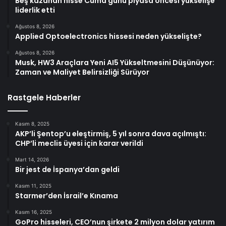
Beş kazanan hisse Cuma günü piyasa öncesi yükselişe
liderlik etti
Ağustos 8, 2026
Applied Optoelectronics hissesi neden yükselişte?
Ağustos 8, 2026
Musk, HW3 Araçlara Yeni AI5 Yükseltmesini Düşünüyor:
Zaman ve Maliyet Belirsizliği Sürüyor
Rastgele Haberler
Kasım 8, 2025
AKP’li Şentop’u eleştirmiş, 5 yıl sonra dava açılmıştı:
CHP’li meclis üyesi için karar verildi
Mart 14, 2026
Bir jest de İspanya’dan geldi
Kasım 11, 2025
Starmer’den İsrail’e Kınama
Kasım 16, 2025
GoPro hisseleri, CEO’nun şirkete 2 milyon dolar yatırım