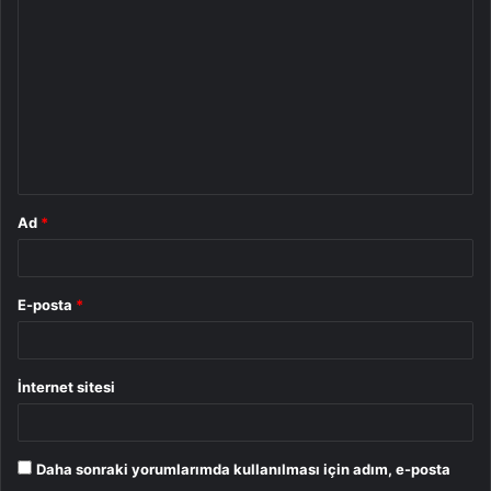
o
r
u
m
*
Ad
*
E-posta
*
İnternet sitesi
Daha sonraki yorumlarımda kullanılması için adım, e-posta