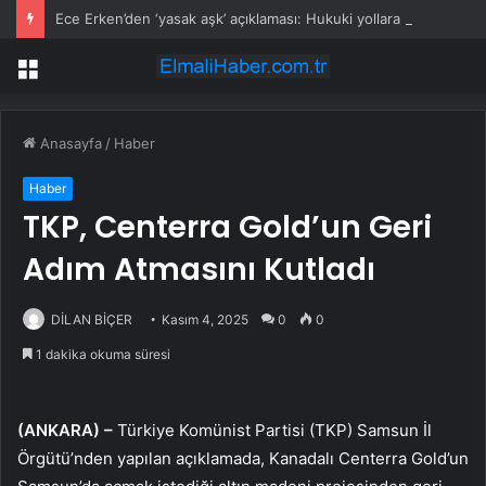
Ece Erken’den ‘yasak aşk’ açıklaması: Hukuki yollara başvuruyor
Menü
Anasayfa
/
Haber
Haber
TKP, Centerra Gold’un Geri
Adım Atmasını Kutladı
DİLAN BİÇER
Kasım 4, 2025
0
0
1 dakika okuma süresi
(ANKARA) –
Türkiye Komünist Partisi (TKP) Samsun İl
Örgütü’nden yapılan açıklamada, Kanadalı Centerra Gold’un