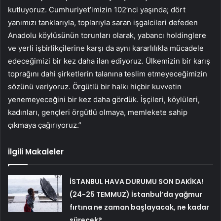
kutluyoruz. Cumhuriyet’imizin 102’nci yaşında; dört
yanımızı tanklarıyla, toplarıyla saran işgalcileri defeden
Anadolu köylüsünün torunları olarak, yabancı holdinglere
ve yerli işbirlikçilerine karşı da aynı kararlılıkla mücadele
edeceğimizi bir kez daha ilan ediyoruz. Ülkemizin bir karış
toprağını dahi şirketlerin talanına teslim etmeyeceğimizin
sözünü veriyoruz. Örgütlü bir halkı hiçbir kuvvetin
yenemeyeceğini bir kez daha gördük. İşçileri, köylüleri,
kadınları, gençleri örgütlü olmaya, memlekete sahip
çıkmaya çağırıyoruz.”
İlgili Makaleler
İSTANBUL HAVA DURUMU SON DAKİKA!
(24-25 TEMMUZ) İstanbul’da yağmur
fırtına ne zaman başlayacak, ne kadar
sürecek?