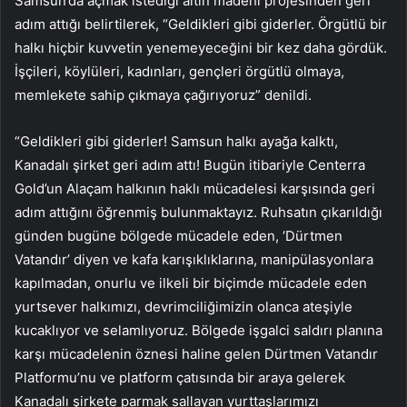
Samsun’da açmak istediği altın madeni projesinden geri
adım attığı belirtilerek, “Geldikleri gibi giderler. Örgütlü bir
halkı hiçbir kuvvetin yenemeyeceğini bir kez daha gördük.
İşçileri, köylüleri, kadınları, gençleri örgütlü olmaya,
memlekete sahip çıkmaya çağırıyoruz” denildi.
“Geldikleri gibi giderler! Samsun halkı ayağa kalktı,
Kanadalı şirket geri adım attı! Bugün itibariyle Centerra
Gold’un Alaçam halkının haklı mücadelesi karşısında geri
adım attığını öğrenmiş bulunmaktayız. Ruhsatın çıkarıldığı
günden bugüne bölgede mücadele eden, ‘Dürtmen
Vatandır’ diyen ve kafa karışıklıklarına, manipülasyonlara
kapılmadan, onurlu ve ilkeli bir biçimde mücadele eden
yurtsever halkımızı, devrimciliğimizin olanca ateşiyle
kucaklıyor ve selamlıyoruz. Bölgede işgalci saldırı planına
karşı mücadelenin öznesi haline gelen Dürtmen Vatandır
Platformu’nu ve platform çatısında bir araya gelerek
Kanadalı şirkete parmak sallayan yurttaşlarımızı