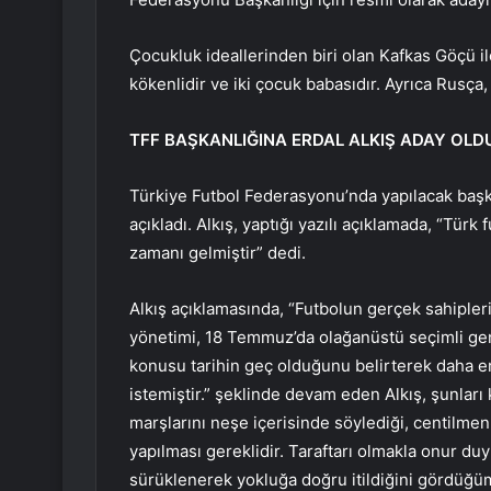
Çocukluk ideallerinden biri olan Kafkas Göçü ile
kökenlidir ve iki çocuk babasıdır. Ayrıca Rusça,
TFF BAŞKANLIĞINA ERDAL ALKIŞ ADAY OLD
Türkiye Futbol Federasyonu’nda yapılacak başkan
açıkladı. Alkış, yaptığı yazılı açıklamada, “Tü
zamanı gelmiştir” dedi.
Alkış açıklamasında, “Futbolun gerçek sahipler
yönetimi, 18 Temmuz’da olağanüstü seçimli genel
konusu tarihin geç olduğunu belirterek daha er
istemiştir.” şeklinde devam eden Alkış, şunları k
marşlarını neşe içerisinde söylediği, centilmen
yapılması gereklidir. Taraftarı olmakla onur d
sürüklenerek yokluğa doğru itildiğini gördüğü