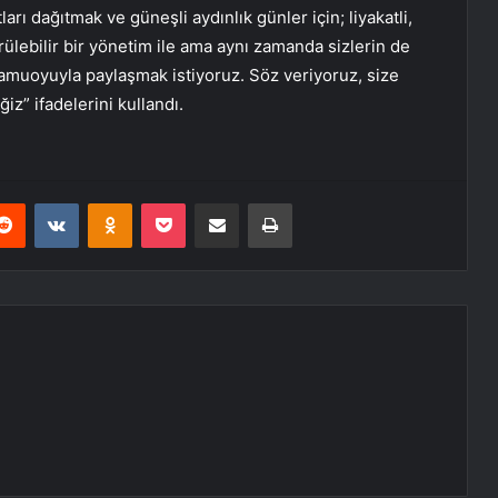
ı dağıtmak ve güneşli aydınlık günler için; liyakatli,
rdürülebilir bir yönetim ile ama aynı zamanda sizlerin de
muoyuyla paylaşmak istiyoruz. Söz veriyoruz, size
” ifadelerini kullandı.
erest
Reddit
VKontakte
Odnoklassniki
Pocket
E-Posta ile paylaş
Yazdır