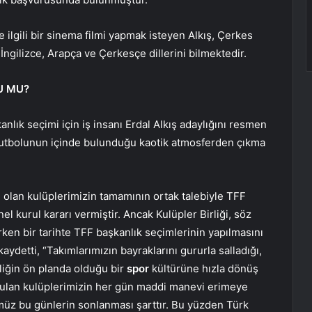
 ilgili bir sinema filmi yapmak isteyen Alkış, Çerkes
 İngilizce, Arapça ve Çerkesçe dillerini bilmektedir.
U MU?
lık seçimi için iş insanı Erdal Alkış adaylığını resmen
rk futbolunun içinde bulunduğu kaotik atmosferden çıkma
i olan kulüplerimizin tamamının ortak talebiyle TFF
 kurul kararı vermiştir. Ancak Kulüpler Birliği, söz
ken bir tarihte TFF başkanlık seçimlerinin yapılmasını
aydetti, “Takımlarımızın bayraklarını gururla salladığı,
liğin ön planda olduğu bir
spor
kültürüne hızla dönüş
uyulan kulüplerimizin her gün maddi manevi erimeye
müz bu günlerin sonlanması şarttır. Bu yüzden Türk