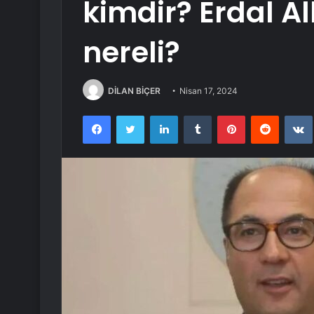
kimdir? Erdal A
nereli?
DİLAN BİÇER
Nisan 17, 2024
Facebook
Twitter
LinkedIn
Tumblr
Pinterest
Reddit