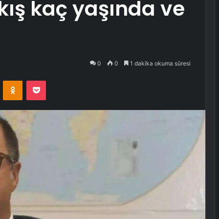
lkış kaç yaşında ve
0
0
1 dakika okuma süresi
VKontakte
Odnoklassniki
Pocket