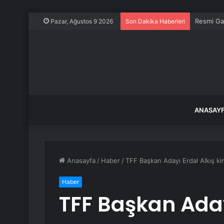
Resmi Ga
Pazar, Ağustos 9 2026
Son Dakika Haberleri
ANASAY
Anasayfa
/
Haber
/
TFF Başkan Adayı Erdal Alkış kim
Haber
TFF Başkan Aday