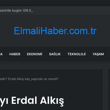
zete’de bugün (09.08.2026)
FA
HABER
EKONOMI
SAĞLIK
TEKNOLOJI
YAŞAM
dir? Erdal Alkış kaç yaşında ve nereli?
ı Erdal Alkış