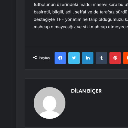
futbolunun üzerindeki maddi manevi kara bulutlar
basiretli, bilgili, adil, şeffaf ve de tarafsız sü
desteğiyle TFF yönetimine talip olduğumuzu ka
mahcup olmayacağız ve sizi mahcup etmeyeceğiz
Facebook
Twitter
LinkedIn
Tumblr
Pint
Paylaş
DİLAN BİÇER