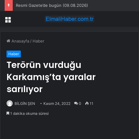
Resmi Gazete’de bugün (09.08.2026)
Menü
Anasayfa
/
Haber
Haber
Terörün vurduğu
Karkamış’ta yaralar
sarılıyor
BİLGİN ŞEN
Kasım 24, 2022
0
11
1 dakika okuma süresi