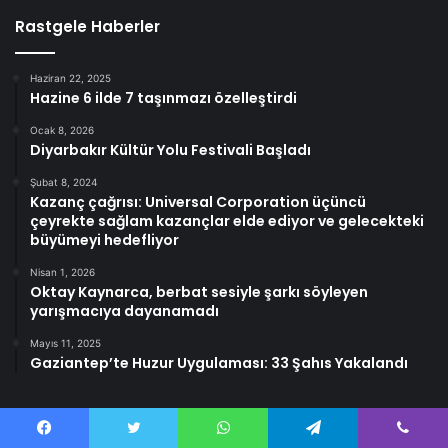
Rastgele Haberler
Haziran 22, 2025
Hazine 6 ilde 7 taşınmazı özelleştirdi
Ocak 8, 2026
Diyarbakır Kültür Yolu Festivali Başladı
Şubat 8, 2024
Kazanç çağrısı: Universal Corporation üçüncü
çeyrekte sağlam kazançlar elde ediyor ve gelecekteki
büyümeyi hedefliyor
Nisan 1, 2026
Oktay Kaynarca, berbat sesiyle şarkı söyleyen
yarışmacıya dayanamadı
Mayıs 11, 2025
Gaziantep’te Huzur Uygulaması: 33 Şahıs Yakalandı
Facebook
Twitter
WhatsApp
Telegram
Viber