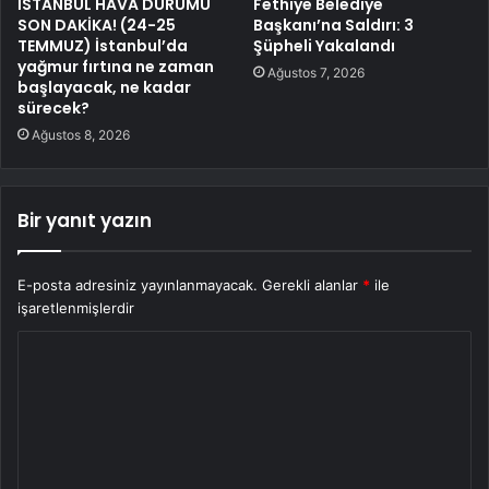
İSTANBUL HAVA DURUMU
Fethiye Belediye
SON DAKİKA! (24-25
Başkanı’na Saldırı: 3
TEMMUZ) İstanbul’da
Şüpheli Yakalandı
yağmur fırtına ne zaman
Ağustos 7, 2026
başlayacak, ne kadar
sürecek?
Ağustos 8, 2026
Bir yanıt yazın
E-posta adresiniz yayınlanmayacak.
Gerekli alanlar
*
ile
işaretlenmişlerdir
Y
o
r
u
m