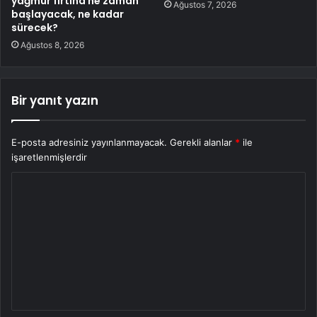
yağmur fırtına ne zaman
Ağustos 7, 2026
başlayacak, ne kadar
sürecek?
Ağustos 8, 2026
Bir yanıt yazın
E-posta adresiniz yayınlanmayacak.
Gerekli alanlar
*
ile
işaretlenmişlerdir
Y
o
r
u
m
*