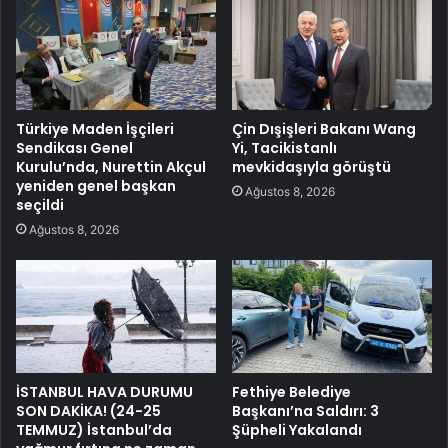
Türkiye Maden İşçileri
Çin Dışişleri Bakanı Wang
Sendikası Genel
Yi, Tacikistanlı
Kurulu’nda, Nurettin Akçul
mevkidaşıyla görüştü
yeniden genel başkan
Ağustos 8, 2026
seçildi
Ağustos 8, 2026
İSTANBUL HAVA DURUMU
Fethiye Belediye
SON DAKİKA! (24-25
Başkanı’na Saldırı: 3
TEMMUZ) İstanbul’da
Şüpheli Yakalandı