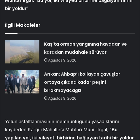
Muhtar Irgal: “Bu yol, iki vilayeti birbirine bağlayan tarihi
bir yoldur”
İlgili Makaleler
Kaş’ta orman yangınına havadan ve
karadan müdahale sürüyor
Ağustos 9, 2026
Arıkan: Ahbap’ı kollayan çavuşlar
ortaya çıkana kadar peşini
bırakmayacağız
Ağustos 9, 2026
Yolun asfaltlanmasının memnunluğunu yaşadıklarını
kaydeden Kargılı Mahallesi Muhtarı Münir Irgal,
“Bu
yapılan yol, iki vilayeti birbirine bağlayan tarihi bir yoldur.