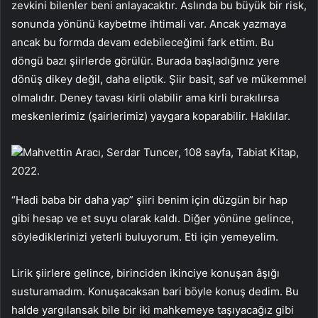
zevkini bilenler beni anlayacaktır. Aslında bu büyük bir risk,
sonunda yönünü kaybetme ihtimali var. Ancak yazmaya
ancak bu formda devam edebileceğimi fark ettim. Bu
döngü bazı şiirlerde görülür. Burada başladığınız yere
dönüş dikey değil, daha eliptik. Şiir basit, saf ve mükemmel
olmalıdır. Deney tavası kirli olabilir ama kirli bırakılırsa
meskenlerimiz (şairlerimiz) yaygara koparabilir. Haklılar.
Mahvettin Aracı, Serdar Tuncer, 108 sayfa, Tabiat Kitap,
2022.
“Hadi baba bir daha yap” şiiri benim için düzgün bir hap
gibi hesap ve et suyu olarak kaldı. Diğer yönüne gelince,
söylediklerinizi yeterli buluyorum. Eti için yemeyelim.
Lirik şiirlere gelince, birinciden ikinciye konuşan âşığı
susturamadım. Konuşacaksan bari böyle konuş dedim. Bu
halde yargılansak bile bir iki mahkemeye taşıyacağız gibi