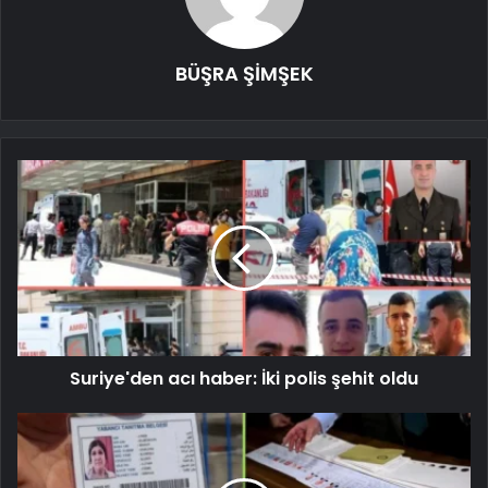
BÜŞRA ŞİMŞEK
Suriye'den acı haber: İki polis şehit oldu