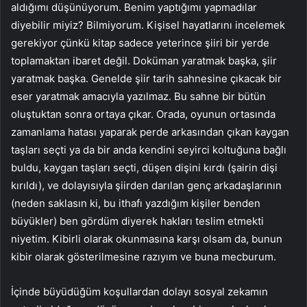
aldığımı düşünüyorum. Benim yaptığımı yapmadılar
diyebilir miyiz? Bilmiyorum. Kişisel hayatlarını incelemek
gerekiyor çünkü kitap sadece yeterince şiiri bir yerde
toplamaktan ibaret değil. Doküman yaratmak başka, şiir
yaratmak başka. Genelde şiir tarih sahnesine çıkacak bir
eser yaratmak amacıyla yazılmaz. Bu sahne bir bütün
oluştuktan sonra ortaya çıkar. Orada, oyunun ortasında
zamanlama hatası yaparak perde arkasından çıkan kaygan
taşları seçti ya da bir anda kendini seyirci koltuğuna bağlı
buldu, kaygan taşları seçti, düşen dişini kırdı (şairin dişi
kırıldı), ve dolayısıyla şiirden darılan genç arkadaşlarının
(neden saklasın ki, bu ithafı yazdığım kişiler benden
büyükler) ben gördüm diyerek hakları teslim etmekti
niyetim. Kibirli olarak okunmasına karşı olsam da, bunun
kibir olarak gösterilmesine razıyım ve buna mecburum.
İçinde büyüdüğüm koşullardan dolayı sosyal zekamın