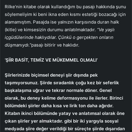
Rilke’nin kitabe olarak kullandığım bu pasajı hakkında şunu
söylemeliyim ki beni ikna eden kısmı estetiği bozacağı için
alamamıştım. Pasajda ise yalnızın karşısında duran halk
(kitle) ve kimsesizin durumu anlatılmaktadır.
“Ve yaşlı
içgüdülerinde haklıydılar. Çünkü o gerçekten onların
düşmanıydı.”
pasajı bitirir ve haklıdır.
‘ŞİİR BASİT, TEMİZ VE MÜKEMMEL OLMALI’
Şiirlerinizde biçimsel deneyi şiir dışında pek
taşımıyorsunuz. Şiirde sıradanlık çoğu kez bir seferlik
başkalaşıma uğrar ve tekrar normale döner. Genel
olarak, bu deney kelime deformasyonu ile ilerler. Birinci
bölümdeki şiirler daha kısa ve lirik ton daha ağırdır.
Kitabın ikinci bölümünde yatay ve anlatımsal olarak öne
çıkan şiirler yer almaktadır. gibi bir iki yargıyla sosyal
medyada şiire değer verildiği bir süreçte şiirde dışarıdan