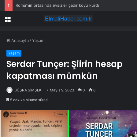
Roma’nın ortasında evsizler çadır köyü kurdu: Sebebi ise duyanı çıldırttı
Menü
Anasayfa
/
Yaşam
Yaşam
Serdar Tunçer: Şiirin hesap
kapatması mümkün
BÜŞRA ŞİMŞEK
Mayıs 9, 2023
0
8
5 dakika okuma süresi