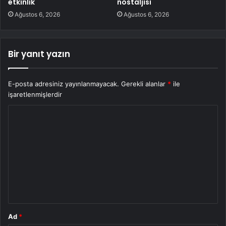
etkinlik
nostaljisi
Ağustos 6, 2026
Ağustos 6, 2026
Bir yanıt yazın
E-posta adresiniz yayınlanmayacak.
Gerekli alanlar
*
ile
işaretlenmişlerdir
Y
o
r
u
m
*
Ad
*