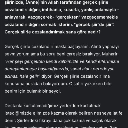
şiirinizde, (Anne)’nin Allah tarafından gerçek şiirle
cezalandırıldığını, imtihanla, kusurla, yanlış anlamayla -
anlayarak, vazgeçerek- “gerçekten” vazgeçememekle
cezalandırıldığını sormak isterim. “gerçek şiir”de şiir”:
Gerçek şiirle cezalandırılmak sana göre nedir?
Gerçek şiirle cezalandırılmakla başlayalım. Alıntı yapmayı
sevmiyorum ama bu soru beni çaresiz bırakıyor. Muharir,
“Her şeyi gerçekten kendi kalbimizle ve kendi ellerimizle
deneyimlemeye başladığımızda, sanat alanı neredeyse
acınası hale gelir”
diyor. Gerçek şiirle cezalandırılma
konusuna buradan bakıyordum. O satırı yazarken bile
benim için bulanık bir şeydi.
Destanla kurtulamadığımız yerlerden kurtulmak
istediğimizde elimizde kazma olarak beliren nesneye latife
denir. Şiirlerdeki fıkrayı daha çok kazma ve saçak olarak
kullanmaya çalıştım, altına saklandım, kapıları açtım. Ben