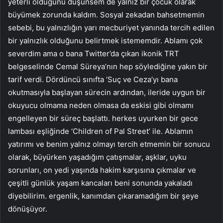
yeterli olduğunu düşünsem de yalnız bir çocuk olarak
büyümek zorunda kaldım. Sosyal zekadan bahsetmemin
sebebi, bu yalnızlığın yarı mecburiyet yanında tercih edilen
bir yalnızlık olduğunu belirtmek istememdir. Ablamı çok
severdim ama o bana Twitter’da çıkan ikonik TRT
belgeselinde Cemal Süreya’nın hep söylediğine yakın bir
tarif verdi. Dördüncü sınıfta ‘Suç ve Ceza’yı bana
okutmasıyla başlayan sürecin ardından, ileride uygun bir
okuyucu olmama neden olmasa da eskisi gibi olmamı
engelleyen bir süreç başlattı. herkes uyurken bir gece
lambası eşliğinde ‘Children of Pal Street’ ile. Ablamın
yatırımı ve benim yalnız olmayı tercih etmemin bir sonucu
olarak, büyürken yaşadığım çatışmalar, aşklar, uyku
sorunları, on yedi yaşında hakim karşısına çıkmalar ve
çeşitli günlük yaşam kancaları beni sonunda yakaladı
diyebilirim. ergenlik, kanımdan çıkaramadığım bir şeye
dönüşüyor.