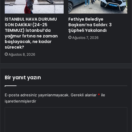
İSTANBUL HAVA DURUMU
Fethiye Belediye
SON DAKİKA! (24-25
Başkanı’na Saldırı: 3
TEMMUZ) İstanbul’da
Şüpheli Yakalandı
yağmur fırtına ne zaman
Ağustos 7, 2026
başlayacak, ne kadar
sürecek?
Ağustos 8, 2026
Bir yanıt yazın
E-posta adresiniz yayınlanmayacak.
Gerekli alanlar
*
ile
işaretlenmişlerdir
Y
o
r