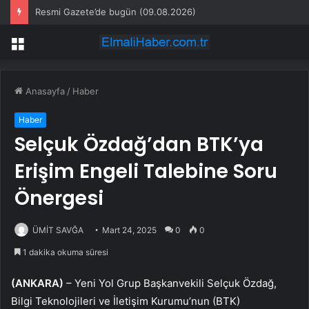
Resmi Gazete’de bugün (09.08.2026)
Menü
Anasayfa
/
Haber
Haber
Selçuk Özdağ’dan BTK’ya
Erişim Engeli Talebine Soru
Önergesi
ÜMİT SAVĞA
Mart 24, 2025
0
0
1 dakika okuma süresi
(ANKARA)
– Yeni Yol Grup Başkanvekili Selçuk Özdağ,
Bilgi Teknolojileri ve İletişim Kurumu’nun (BTK)