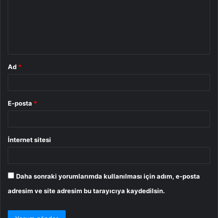
u
m
*
Ad
*
E-posta
*
İnternet sitesi
Daha sonraki yorumlarımda kullanılması için adım, e-posta
adresim ve site adresim bu tarayıcıya kaydedilsin.