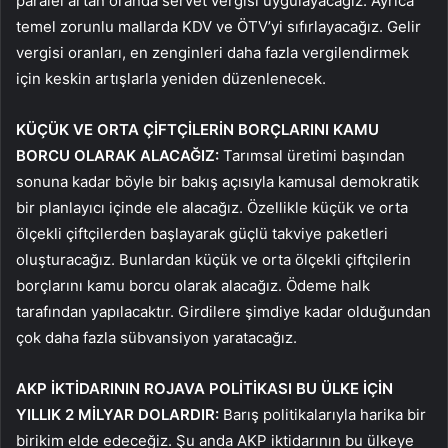
paralel artan oranda servet vergisi uygulayacağız. Ayrıca
temel zorunlu mallarda KDV ve ÖTV’yi sıfırlayacağız. Gelir
vergisi oranları, en zenginleri daha fazla vergilendirmek
için keskin artışlarla yeniden düzenlenecek.
KÜÇÜK VE ORTA ÇİFTÇİLERİN BORÇLARINI KAMU
BORCU OLARAK ALACAĞIZ:
Tarımsal üretimi başından
sonuna kadar böyle bir bakış açısıyla kamusal demokratik
bir planlayıcı içinde ele alacağız. Özellikle küçük ve orta
ölçekli çiftçilerden başlayarak güçlü takviye paketleri
oluşturacağız. Bunlardan küçük ve orta ölçekli çiftçilerin
borçlarını kamu borcu olarak alacağız. Ödeme halk
tarafından yapılacaktır. Girdilere şimdiye kadar olduğundan
çok daha fazla sübvansiyon yaratacağız.
AKP İKTİDARININ ROJAVA POLİTİKASI BU ÜLKE İÇİN
YILLIK 2 MİLYAR DOLARDIR:
Barış politikalarıyla harika bir
birikim elde edeceğiz. Şu anda AKP iktidarının bu ülkeye