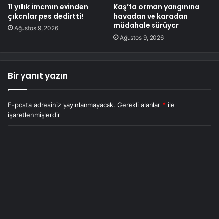
11 yıllık imamın evinden
Kaş’ta orman yangınına
çıkanlar pes dedirtti!
havadan ve karadan
müdahale sürüyor
Ağustos 9, 2026
Ağustos 9, 2026
Bir yanıt yazın
E-posta adresiniz yayınlanmayacak.
Gerekli alanlar
*
ile
işaretlenmişlerdir
Y
o
r
u
m
*