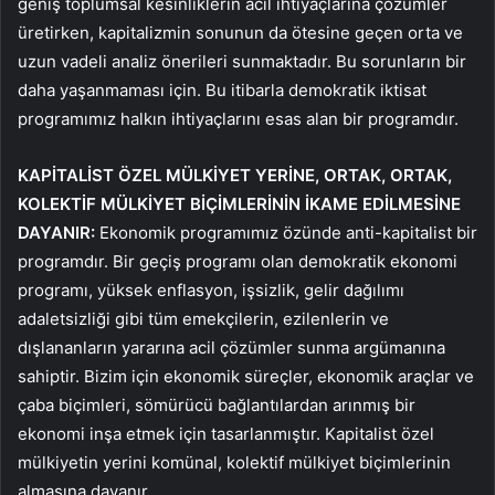
geniş toplumsal kesinliklerin acil ihtiyaçlarına çözümler
üretirken, kapitalizmin sonunun da ötesine geçen orta ve
uzun vadeli analiz önerileri sunmaktadır. Bu sorunların bir
daha yaşanmaması için. Bu itibarla demokratik iktisat
programımız halkın ihtiyaçlarını esas alan bir programdır.
KAPİTALİST ÖZEL MÜLKİYET YERİNE, ORTAK, ORTAK,
KOLEKTİF MÜLKİYET BİÇİMLERİNİN İKAME EDİLMESİNE
DAYANIR:
Ekonomik programımız özünde anti-kapitalist bir
programdır. Bir geçiş programı olan demokratik ekonomi
programı, yüksek enflasyon, işsizlik, gelir dağılımı
adaletsizliği gibi tüm emekçilerin, ezilenlerin ve
dışlananların yararına acil çözümler sunma argümanına
sahiptir. Bizim için ekonomik süreçler, ekonomik araçlar ve
çaba biçimleri, sömürücü bağlantılardan arınmış bir
ekonomi inşa etmek için tasarlanmıştır. Kapitalist özel
mülkiyetin yerini komünal, kolektif mülkiyet biçimlerinin
almasına dayanır.