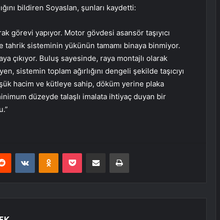
nı bildiren Soyaslan, şunları kaydetti:
ak görevi yapıyor. Motor gövdesi asansör taşıyıcı
 ve tahrik sisteminin yükünün tamamı binaya binmiyor.
aya çıkıyor. Buluş sayesinde, raya montajlı olarak
en, sistemin toplam ağırlığını dengeli şekilde taşıcıyı
 düşük hacim ve kütleye sahip, döküm yerine plaka
minimum düzeyde talaşlı imalata ihtiyaç duyan bir
u.”
erest
Reddit
VKontakte
Odnoklassniki
Pocket
E-Posta ile paylaş
Yazdır
EK