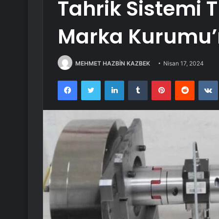
Tahrik Sistemi 
Marka Kurumu’n
MEHMET HAZBİN KAZBEK
Nisan 17, 2024
Facebook
Twitter
LinkedIn
Tumblr
Pinterest
Reddit