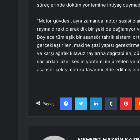
süreçlerinde döküm yöntemine ihtiyaç duymadığı
“Motor gövdesi, aynı zamanda motor şasisi olar
rayına direkt olarak dik bir şekilde bağlanıyor
Böylece tümleşik bir asansör tahrik sistemi ort
gerçekleştirilen, makine şasi yapısı gerektirmey
ve karşı ağırlık kılavuz raylarına dağıtabilen,
saclardan lazer kesim yöntemi ile üretilen ve 
asansör çekiş motoru tasarımı elde edilmiş old
Facebook
Twitter
LinkedIn
Tumblr
Pint
Paylaş
MEHMET HAZBİN KAZB