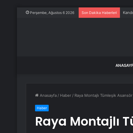
Kandı
Perşembe, Ağustos 6 2026
Son Dakika Haberleri
ANASAY
Anasayfa
/
Haber
/
Raya Montajlı Tümleşik Asansör
Haber
Raya Montajlı 