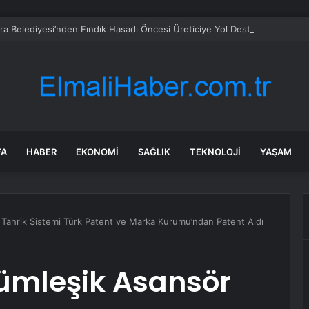
ra Belediyesi’nden Fındık Hasadı Öncesi Üreticiye Yol Desteği
FA
HABER
EKONOMI
SAĞLIK
TEKNOLOJI
YAŞAM
 Tahrik Sistemi Türk Patent ve Marka Kurumu’ndan Patent Aldı
Tümleşik Asansör