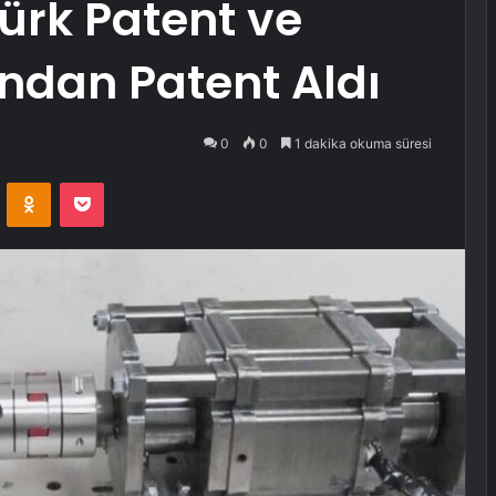
Türk Patent ve
dan Patent Aldı
0
0
1 dakika okuma süresi
VKontakte
Odnoklassniki
Pocket