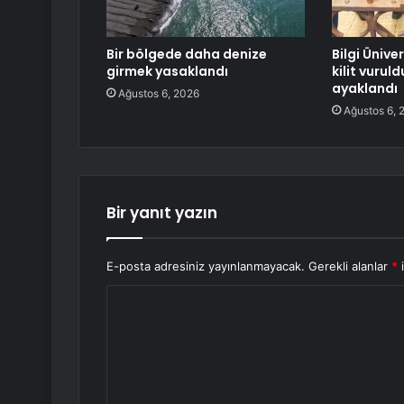
Bir bölgede daha denize
Bilgi Ünive
girmek yasaklandı
kilit vurul
ayaklandı
Ağustos 6, 2026
Ağustos 6, 
Bir yanıt yazın
E-posta adresiniz yayınlanmayacak.
Gerekli alanlar
*
i
Y
o
r
u