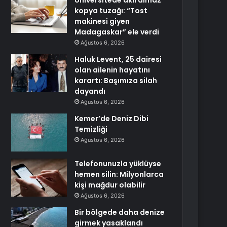
Üniversitede akıl almaz
kopya tuzağı: “Tost
makinesi giyen
Madagaskar” ele verdi
Ağustos 6, 2026
Haluk Levent, 25 dairesi
olan ailenin hayatını
karartı: Başımıza silah
dayandı
Ağustos 6, 2026
Kemer’de Deniz Dibi
Temizliği
Ağustos 6, 2026
Telefonunuzla yüklüyse
hemen silin: Milyonlarca
kişi mağdur olabilir
Ağustos 6, 2026
Bir bölgede daha denize
girmek yasaklandı