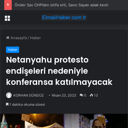
Önder Sav CHP’den istifa etti, Savcı Sayan adak kesti
Menü
Anasayfa
/
Haber
Haber
Netanyahu protesto
endişeleri nedeniyle
konferansa katılmayacak
KORHAN GÜNDÜZ
Nisan 23, 2023
0
13
1 dakika okuma süresi