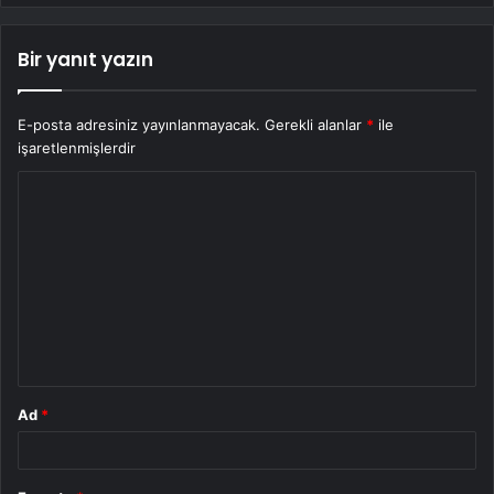
Bir yanıt yazın
E-posta adresiniz yayınlanmayacak.
Gerekli alanlar
*
ile
işaretlenmişlerdir
Y
o
r
u
m
*
Ad
*