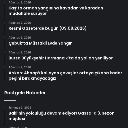
Ağustos 9, 2026
Kaş’ta orman yangınına havadan ve karadan
müdahale sürüyor
Ağustos 9, 2026
Resmi Gazete’de bugün (09.08.2026)
Ağustos 9, 2026
Çubuk’ta Müstakil Evde Yangın
Ağustos 9, 2026
Bursa Büyükşehir Harmancık’ta da yolları yeniliyor
Ağustos 9, 2026
Arıkan: Ahbap’ı kollayan çavuşlar ortaya çıkana kadar
peşini bırakmayacağız
Rastgele Haberler
Temmuz 3, 2025
Baki’nin yolculuğu devam ediyor! Gassal’a 3. sezon
müjdesi
Şubat 6, 2026