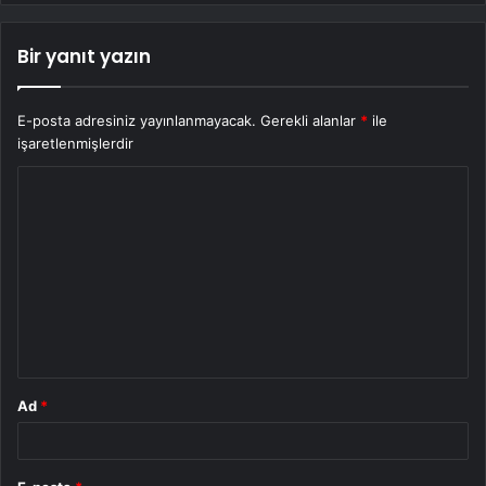
Bir yanıt yazın
E-posta adresiniz yayınlanmayacak.
Gerekli alanlar
*
ile
işaretlenmişlerdir
Y
o
r
u
m
*
Ad
*