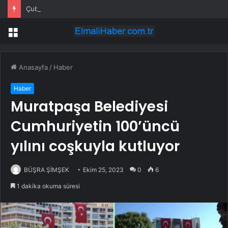
Çubuk’ta Müstakil Evde Yangın
Menü
Anasayfa
/
Haber
Haber
Muratpaşa Belediyesi
Cumhuriyetin 100’üncü
yılını coşkuyla kutluyor
BÜŞRA ŞİMŞEK
Ekim 25, 2023
0
6
1 dakika okuma süresi