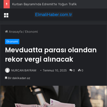
Kurban Bayramı’nda Edremit’te Yoğun Trafik
Menü
Anasayfa
/
Ekonomi
Ekonomi
Mevduatta parası olandan
rekor vergi alınacak
NURCAN BAYRAM
Temmuz 10, 2025
0
0
Bir dakikadan az