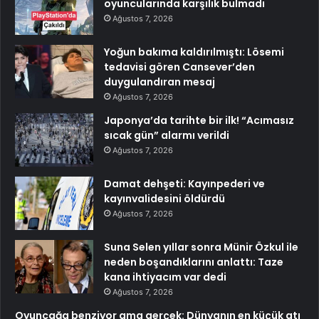
oyuncularında karşılık bulmadı
Ağustos 7, 2026
Yoğun bakıma kaldırılmıştı: Lösemi
tedavisi gören Cansever’den
duygulandıran mesaj
Ağustos 7, 2026
Japonya’da tarihte bir ilk! “Acımasız
sıcak gün” alarmı verildi
Ağustos 7, 2026
Damat dehşeti: Kayınpederi ve
kayınvalidesini öldürdü
Ağustos 7, 2026
Suna Selen yıllar sonra Münir Özkul ile
neden boşandıklarını anlattı: Taze
kana ihtiyacım var dedi
Ağustos 7, 2026
Oyuncağa benziyor ama gerçek: Dünyanın en küçük atı