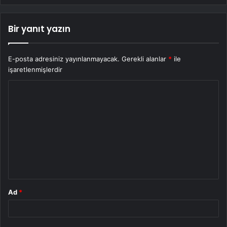
Bir yanıt yazın
E-posta adresiniz yayınlanmayacak.
Gerekli alanlar
*
ile
işaretlenmişlerdir
Y
o
r
u
m
*
Ad
*