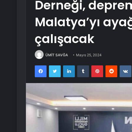
Derneği, depre
Malatya’yı ayağ
çalışacak
ÜMİT SAVĞA
Mayıs 25, 2024
Facebook
Twitter
LinkedIn
Tumblr
Pinterest
Reddit