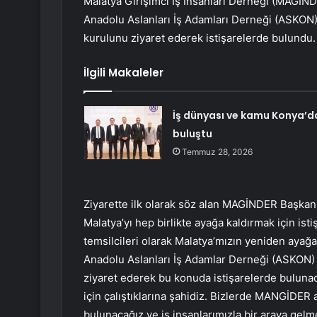
Malatya Girişimci İş İnsanları Derneği (MAGİN
Anadolu Aslanları İş Adamları Derneği (ASKON
kurulunu ziyaret ederek istişarelerde bulundu.
İlgili Makaleler
İş dünyası ve kamu Konya’d
buluştu
Temmuz 28, 2026
Ziyarette ilk olarak söz alan MAGİNDER Başka
Malatya’yı hep birlikte ayağa kaldırmak için isti
temsilcileri olarak Malatya’mızın yeniden ayağ
Anadolu Aslanları İş Adamlar Derneği (ASKON)
ziyaret ederek bu konuda istişarelerde buluna
için çalıştıklarına şahidiz. Bizlerde MANGİDER a
bulunacağız ve iş insanlarımızla bir araya ge