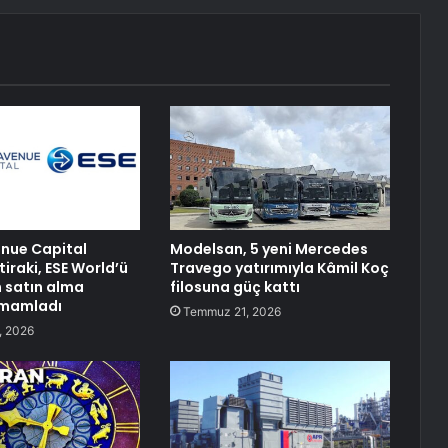
enue Capital
Modelsan, 5 yeni Mercedes
tiraki, ESE World’ü
Travego yatırımıyla Kâmil Koç
 satın alma
filosuna güç kattı
amamladı
Temmuz 21, 2026
, 2026