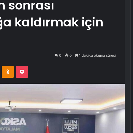
m sonrası
a kaldırmak için
0
0
1 dakika okuma süresi
VKontakte
Odnoklassniki
Pocket