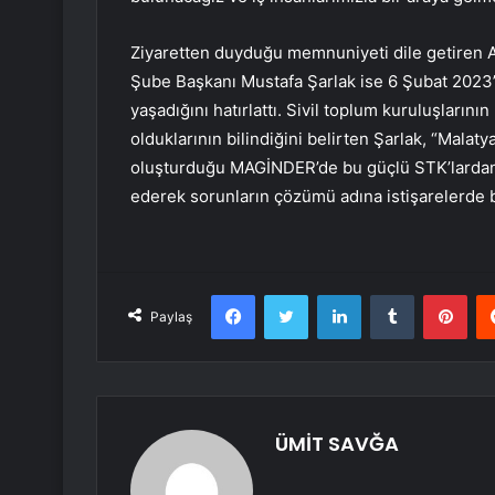
Ziyaretten duyduğu memnuniyeti dile getiren 
Şube Başkanı Mustafa Şarlak ise 6 Şubat 2023’d
yaşadığını hatırlattı. Sivil toplum kuruluşlarını
olduklarının bilindiğini belirten Şarlak, “Malatya
oluşturduğu MAGİNDER’de bu güçlü STK’lardan bi
ederek sorunların çözümü adına istişarelerde
Facebook
Twitter
LinkedIn
Tumblr
Pint
Paylaş
ÜMİT SAVĞA