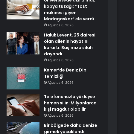
Üniversitede akıl almaz
kopya tuzağı: “Tost
makinesi giyen
Madagaskar” ele verdi
Ağustos 6, 2026
Haluk Levent, 25 dairesi
olan ailenin hayatını
karartı: Başımıza silah
dayandı
Ağustos 6, 2026
Kemer’de Deniz Dibi
Temizliği
Ağustos 6, 2026
Telefonunuzla yüklüyse
hemen silin: Milyonlarca
kişi mağdur olabilir
Ağustos 6, 2026
Bir bölgede daha denize
girmek yasaklandı