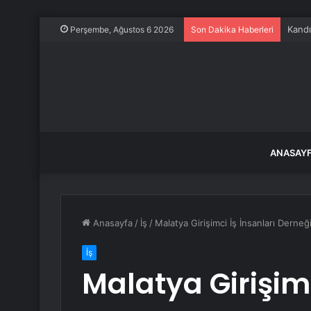
Kandı
Perşembe, Ağustos 6 2026
Son Dakika Haberleri
ANASAY
Anasayfa
/
İş
/
Malatya Girişimci İş İnsanları Derneğ
İş
Malatya Girişimc