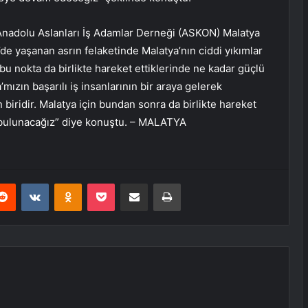
Anadolu Aslanları İş Adamlar Derneği (ASKON) Malatya
e yaşanan asrın felaketinde Malatya’nın ciddi yıkımlar
n bu nokta da birlikte hareket ettiklerinde ne kadar güçlü
’mızın başarılı iş insanlarının bir araya gelerek
ridir. Malatya için bundan sonra da birlikte hareket
 bulunacağız” diye konuştu. – MALATYA
erest
Reddit
VKontakte
Odnoklassniki
Pocket
E-Posta ile paylaş
Yazdır