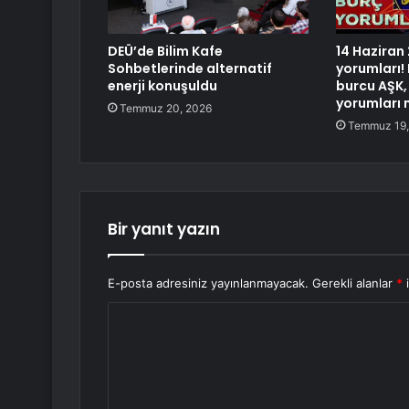
DEÜ’de Bilim Kafe
14 Haziran
Sohbetlerinde alternatif
yorumları!
enerji konuşuldu
burcu AŞK, 
yorumları 
Temmuz 20, 2026
Temmuz 19,
Bir yanıt yazın
E-posta adresiniz yayınlanmayacak.
Gerekli alanlar
*
i
Y
o
r
u