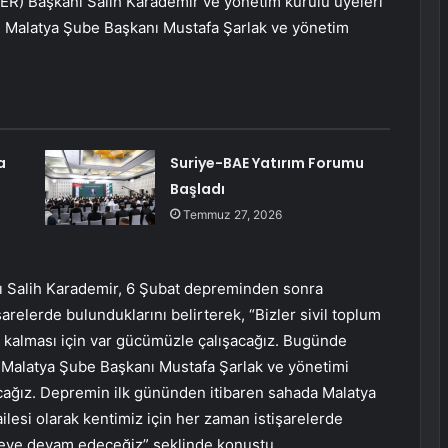
DER) Başkanı Salih Karademir ve yönetim kurulu üyeleri
) Malatya Şube Başkanı Mustafa Şarlak ve yönetim
a
Suriye-BAE Yatırım Forumu
Başladı
Temmuz 27, 2026
nı Salih Karademir, 6 Şubat depreminden sonra
şarelerde bulunduklarını belirterek, “Bizler sivil toplum
a kalması için var gücümüzle çalışacağız. Bugünde
 Malatya Şube Başkanı Mustafa Şarlak ve yönetimi
cağız. Depremin ilk gününden itibaren sahada Malatya
ilesi olarak kentimiz için her zaman istişarelerde
lmeye devam edeceğiz” şeklinde konuştu.