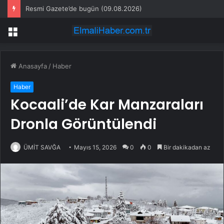
Resmi Gazete’de bugün (09.08.2026)
Menü
Anasayfa
/
Haber
Haber
Kocaali’de Kar Manzaraları
Dronla Görüntülendi
ÜMİT SAVĞA
Mayıs 15, 2026
0
0
Bir dakikadan az