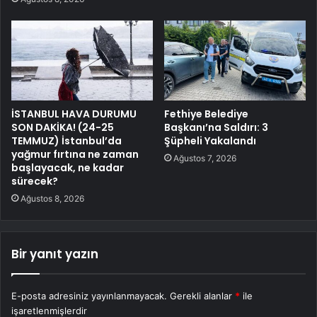
İSTANBUL HAVA DURUMU
Fethiye Belediye
SON DAKİKA! (24-25
Başkanı’na Saldırı: 3
TEMMUZ) İstanbul’da
Şüpheli Yakalandı
yağmur fırtına ne zaman
Ağustos 7, 2026
başlayacak, ne kadar
sürecek?
Ağustos 8, 2026
Bir yanıt yazın
E-posta adresiniz yayınlanmayacak.
Gerekli alanlar
*
ile
işaretlenmişlerdir