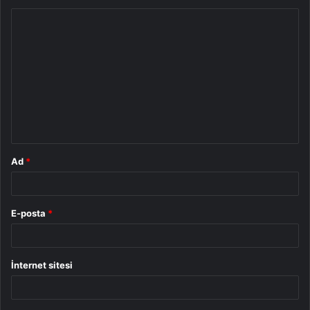
Y
o
r
u
m
*
Ad
*
E-posta
*
İnternet sitesi