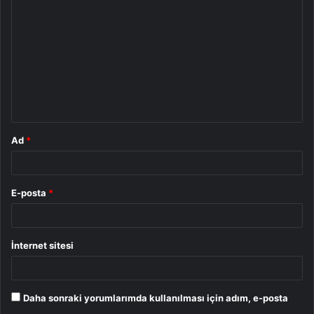
o
r
u
m
*
Ad
*
E-posta
*
İnternet sitesi
Daha sonraki yorumlarımda kullanılması için adım, e-posta