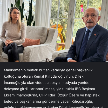
Mahkemenin mutlak butlan kararıyla genel başkanlık
koltuğuna oturan Kemal Kılıçdaroğlu’nun, Dilek
İmamoğlu’yla olan videosu sosyal medyada yeniden
dolaşıma girdi. “Arınma” mesajıyla tutuklu İBB Başkanı
Ekrem İmamoğlu’na, CHP lideri Özgür Özel’e ve hapisteki
belediye başkanlarına gönderme yapan Kılıçdaroğlu,
eşinin tutuklanmasının ardından Dilek İmamoğlu’nu ziyaret