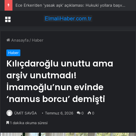
Ece Erken’den ‘yasak aşk’ açıklaması: Hukuki yollara başvuruyor
Menü
Anasayfa
/
Haber
Haber
Kılıçdaroğlu unuttu ama
arşiv unutmadı!
İmamoğlu’nun evinde
‘namus borcu’ demişti
ÜMİT SAVĞA
Temmuz 6, 2026
0
0
1 dakika okuma süresi