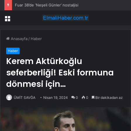
Ünlü iş insanı Alaaddin Çağlıköse’ye kafede bıçaklı saldırının görüntüleri ortaya çıktı
Menü
Anasayfa
/
Haber
Haber
Kerem Aktürkoğlu
seferberliği! Eski formuna
dönmesi için…
ÜMİT SAVĞA
Nisan 19, 2024
0
0
Bir dakikadan az