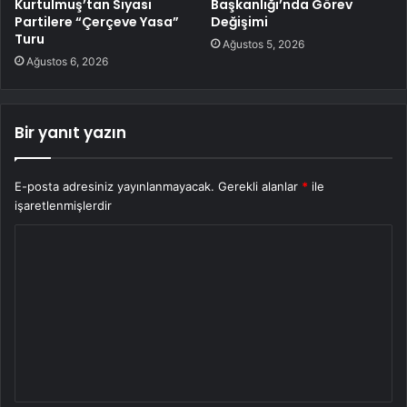
Kurtulmuş’tan Siyasi
Başkanlığı’nda Görev
Partilere “Çerçeve Yasa”
Değişimi
Turu
Ağustos 5, 2026
Ağustos 6, 2026
Bir yanıt yazın
E-posta adresiniz yayınlanmayacak.
Gerekli alanlar
*
ile
işaretlenmişlerdir
Y
o
r
u
m
*