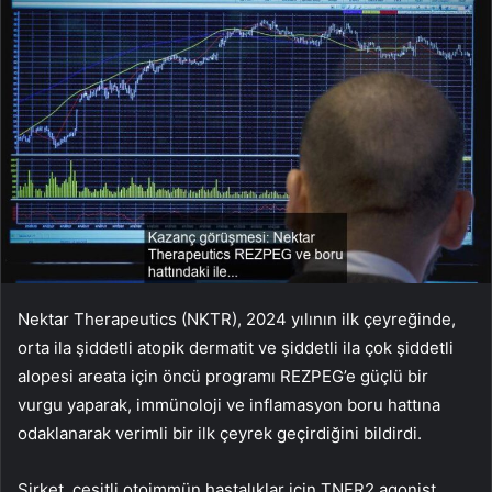
Nektar Therapeutics (NKTR), 2024 yılının ilk çeyreğinde,
orta ila şiddetli atopik dermatit ve şiddetli ila çok şiddetli
alopesi areata için öncü programı REZPEG’e güçlü bir
vurgu yaparak, immünoloji ve inflamasyon boru hattına
odaklanarak verimli bir ilk çeyrek geçirdiğini bildirdi.
Şirket, çeşitli otoimmün hastalıklar için TNFR2 agonist