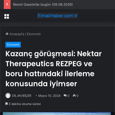
Resmi Gazete’de bugün (09.08.2026)
Menü
Anasayfa
/
Ekonomi
Ekonomi
Kazanç görüşmesi: Nektar
Therapeutics REZPEG ve
boru hattındaki ilerleme
konusunda iyimser
DİLAN BİÇER
Mayıs 10, 2024
0
0
3 dakika okuma süresi