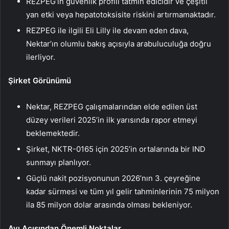
REZPEG’in güvenlik profili tatmin edicidir ve çeşitli
yan etki veya hepatotoksisite riskini artırmamaktadır.
REZPEG ile ilgili Eli Lilly ile devam eden dava,
Nektar’ın olumlu bakış açısıyla arabuluculuğa doğru
ilerliyor.
Şirket Görünümü
Nektar, REZPEG çalışmalarından elde edilen üst
düzey verileri 2025’in ilk yarısında rapor etmeyi
beklemektedir.
Şirket, NKTR-0165 için 2025’in ortalarında bir IND
sunmayı planlıyor.
Güçlü nakit pozisyonunun 2026’nın 3. çeyreğine
kadar sürmesi ve tüm yıl gelir tahminlerinin 75 milyon
ila 85 milyon dolar arasında olması bekleniyor.
Ayı Açısından Önemli Noktalar