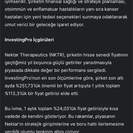
iyimserdir. Şirketin finansal sağlığı ve stratejik planlaması,
otoimmün ve enflamatuar hastalıkların yanı sıra kanser
hastaları için yeni tedavi seçenekleri sunmaya odaklanarak
umut verici bir geleceğe işaret ediyor.
InvestingPro İçgörüleri
Nektar Therapeutics (NKTR), şirketin hisse senedi fiyatının
geçtiğimiz yıl boyunca güçlü getiriler yansıtmasıyla
piyasada dikkate değer bir performans sergiledi.
InvestingPro’nun en son ölçümlerine göre, şirket son altı
ayda %251,73’lük önemli bir fiyat artışıyla 1 yıllık toplam
%113,3’lük bir fiyat getirisi elde etti.
Bu ivme, 1 aylık toplam %24,03’lük fiyat getirisiyle kısa
vadede de kendini gösteriyor. Bu rakamlar, piyasanın
Nektar’ın stratejik girişimlerine ve boru hattı ilerlemesine
verdiği olumlu tepkinin altını çiziyor.