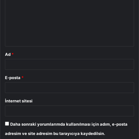
r
u
m
*
Ad
*
E-posta
*
İnternet sitesi
Daha sonraki yorumlarımda kullanılması için adım, e-posta
adresim ve site adresim bu tarayıcıya kaydedilsin.