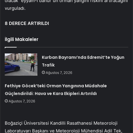
olacak “eyyam-ı bahur”un orman yangını riskini artıracağını
vurguladı.
8 DERECE ARTIRILDI
İlgili Makaleler
Kurban Bayramı’nda Edremit’te Yoğun
Trafik
Ağustos 7, 2026
Fethiye Göcek’teki Orman Yangınına Müdahale
Güçlendirildi: Hava ve Kara Ekipleri Artırıldı
Ağustos 7, 2026
Boğaziçi Üniversitesi Kandilli Rasathanesi Meteoroloji
Laboratuvarı Başkanı ve Meteoroloji Mühendisi Adil Tek,