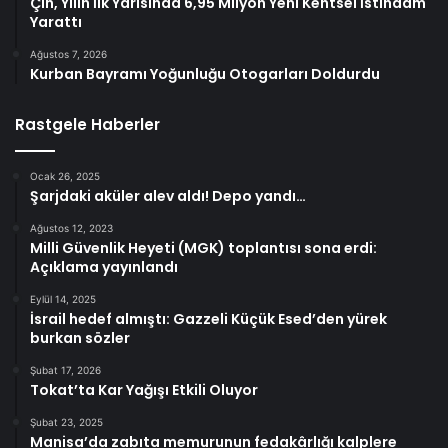
Çin, Yılın İlk Yarısında 6,95 Milyon Yeni Kentsel İstihdam
Yarattı
Ağustos 7, 2026
Kurban Bayramı Yoğunluğu Otogarları Doldurdu
Rastgele Haberler
Ocak 26, 2025
Şarjdaki aküler alev aldı! Depo yandı…
Ağustos 12, 2023
Milli Güvenlik Heyeti (MGK) toplantısı sona erdi:
Açıklama yayınlandı
Eylül 14, 2025
İsrail hedef almıştı: Gazzeli Küçük Esed’den yürek
burkan sözler
Şubat 17, 2026
Tokat’ta Kar Yağışı Etkili Oluyor
Şubat 23, 2025
Manisa’da zabıta memurunun fedakârlığı kalplere