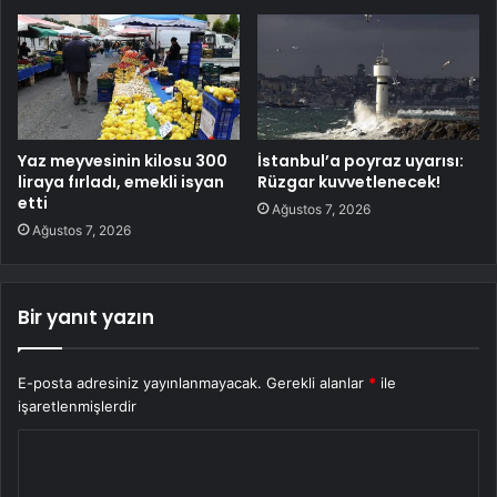
Yaz meyvesinin kilosu 300
İstanbul’a poyraz uyarısı:
liraya fırladı, emekli isyan
Rüzgar kuvvetlenecek!
etti
Ağustos 7, 2026
Ağustos 7, 2026
Bir yanıt yazın
E-posta adresiniz yayınlanmayacak.
Gerekli alanlar
*
ile
işaretlenmişlerdir
Y
o