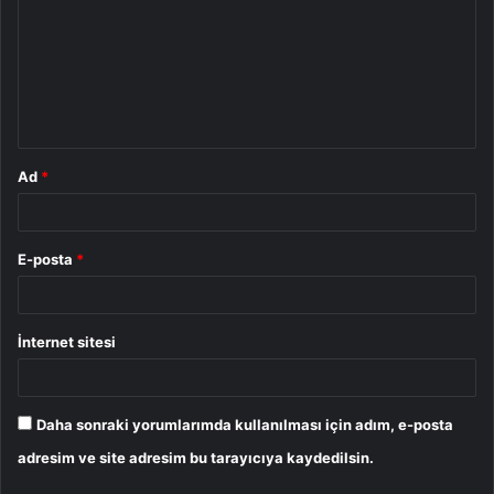
r
u
m
*
Ad
*
E-posta
*
İnternet sitesi
Daha sonraki yorumlarımda kullanılması için adım, e-posta
adresim ve site adresim bu tarayıcıya kaydedilsin.