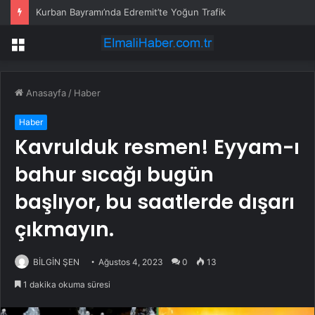
Kurban Bayramı’nda Edremit’te Yoğun Trafik
Menü
Anasayfa
/
Haber
Haber
Kavrulduk resmen! Eyyam-ı
bahur sıcağı bugün
başlıyor, bu saatlerde dışarı
çıkmayın.
BİLGİN ŞEN
Ağustos 4, 2023
0
13
1 dakika okuma süresi