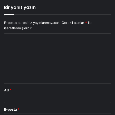
Bir yanıt yazın
E-posta adresiniz yayınlanmayacak.
Gerekli alanlar
*
ile
işaretlenmişlerdir
Y
o
r
u
m
*
Ad
*
E-posta
*