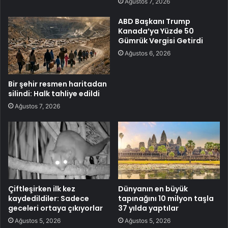
Ağustos 7, 2026
ABD Başkanı Trump
Kanada’ya Yüzde 50
Gümrük Vergisi Getirdi
Ağustos 6, 2026
Bir şehir resmen haritadan
silindi: Halk tahliye edildi
Ağustos 7, 2026
Çiftleşirken ilk kez
Dünyanın en büyük
kaydedildiler: Sadece
tapınağını 10 milyon taşla
geceleri ortaya çıkıyorlar
37 yılda yaptılar
Ağustos 5, 2026
Ağustos 5, 2026