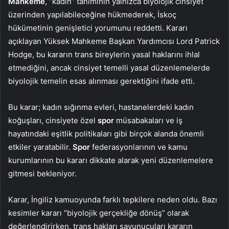
Mahkeme
, “kadın” tanımının yalnızca biyolojik cinsiyet
üzerinden yapılabileceğine hükmederek, İskoç
hükümetinin genişletici yorumunu reddetti. Kararı
açıklayan Yüksek Mahkeme Başkan Yardımcısı Lord Patrick
Hodge, bu kararın trans bireylerin yasal haklarını ihlal
etmediğini, ancak cinsiyet temelli yasal düzenlemelerde
biyolojik temelin esas alınması gerektiğini ifade etti.
Bu karar; kadın sığınma evleri, hastanelerdeki kadın
koğuşları, cinsiyete özel
spor
müsabakaları ve iş
hayatındaki eşitlik politikaları gibi birçok alanda önemli
etkiler yaratabilir.
Spor
federasyonlarının ve kamu
kurumlarının bu kararı dikkate alarak yeni düzenlemelere
gitmesi bekleniyor.
Karar, İngiliz kamuoyunda farklı tepkilere neden oldu. Bazı
kesimler kararı “biyolojik gerçekliğe dönüş” olarak
değerlendirirken, trans hakları savunucuları kararın