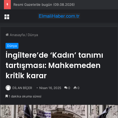
Resmi Gazete’de bugün (09.08.2026)
Menü
Anasayfa
/
Dünya
Dünya
İngiltere’de ‘Kadın’ tanımı
tartışması: Mahkemeden
kritik karar
DİLAN BİÇER
Nisan 16, 2025
0
0
1 dakika okuma süresi