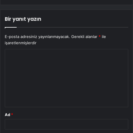
Bir yanıt yazın
E-posta adresiniz yayınlanmayacak.
Gerekli alanlar
*
ile
işaretlenmişlerdir
Y
o
r
u
m
*
Ad
*