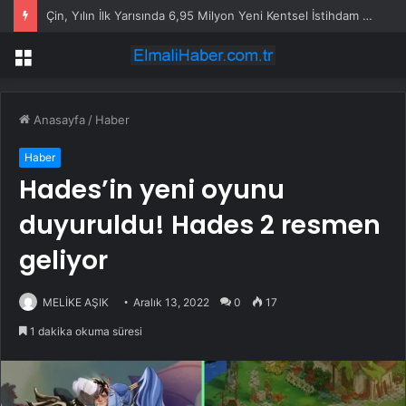
Kurban Bayramı Yoğunluğu Otogarları Doldurdu
Menü
Anasayfa
/
Haber
Haber
Hades’in yeni oyunu
duyuruldu! Hades 2 resmen
geliyor
MELİKE AŞIK
Aralık 13, 2022
0
17
1 dakika okuma süresi