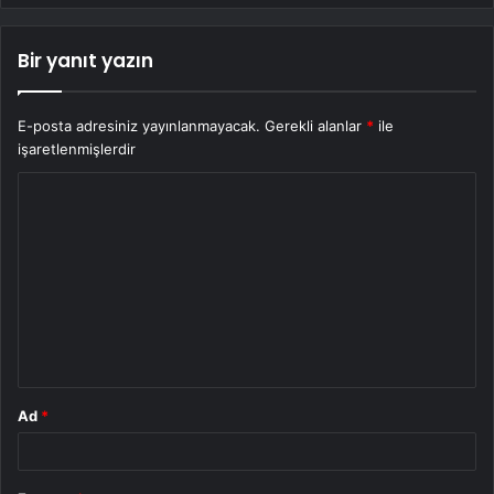
Bir yanıt yazın
E-posta adresiniz yayınlanmayacak.
Gerekli alanlar
*
ile
işaretlenmişlerdir
Y
o
r
u
m
*
Ad
*