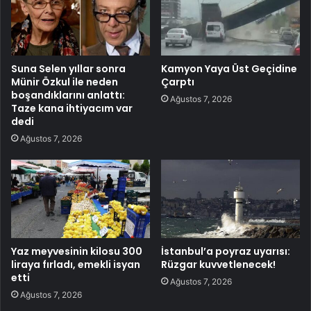
Suna Selen yıllar sonra
Kamyon Yaya Üst Geçidine
Münir Özkul ile neden
Çarptı
boşandıklarını anlattı:
Ağustos 7, 2026
Taze kana ihtiyacım var
dedi
Ağustos 7, 2026
Yaz meyvesinin kilosu 300
İstanbul’a poyraz uyarısı:
liraya fırladı, emekli isyan
Rüzgar kuvvetlenecek!
etti
Ağustos 7, 2026
Ağustos 7, 2026