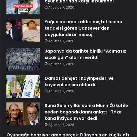
oyuncularında karşılık bulmadı
Ağustos 7, 2026
Yoğun bakıma kaldırılmıştı: Lösemi
tedavisi gören Cansever’den
duygulandıran mesaj
Ağustos 7, 2026
Japonya’da tarihte bir ilk! “Acımasız
sıcak gün” alarmı verildi
Ağustos 7, 2026
Damat dehşeti: Kayınpederi ve
kayınvalidesini öldürdü
Ağustos 7, 2026
Suna Selen yıllar sonra Münir Özkul ile
neden boşandıklarını anlattı: Taze
kana ihtiyacım var dedi
Ağustos 7, 2026
Oyuncağa benziyor ama gerçek: Dünyanın en küçük atı