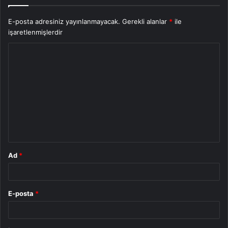
E-posta adresiniz yayınlanmayacak.
Gerekli alanlar
*
ile
işaretlenmişlerdir
Y
o
r
u
m
*
Ad
*
E-posta
*