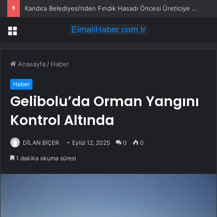
Kandıra Belediyesi’nden Fındık Hasadı Öncesi Üreticiye Yol Desteği
Menü
Anasayfa
/
Haber
Haber
Gelibolu’da Orman Yangını
Kontrol Altında
DİLAN BİÇER
Eylül 12, 2025
0
0
1 dakika okuma süresi