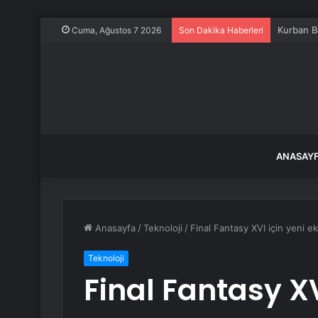
Kurban B
Cuma, Ağustos 7 2026
Son Dakika Haberleri
ANASAY
Anasayfa
/
Teknoloji
/
Final Fantasy XVI için yeni e
Teknoloji
Final Fantasy XV