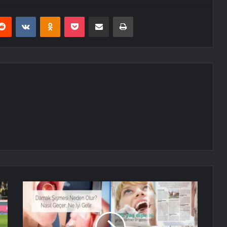
erest
Reddit
VKontakte
Odnoklassniki
Pocket
E-Posta ile paylaş
Yazdır