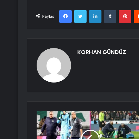
Facebook
Twitter
LinkedIn
Tumblr
Pint
Paylaş
KORHAN GÜNDÜZ