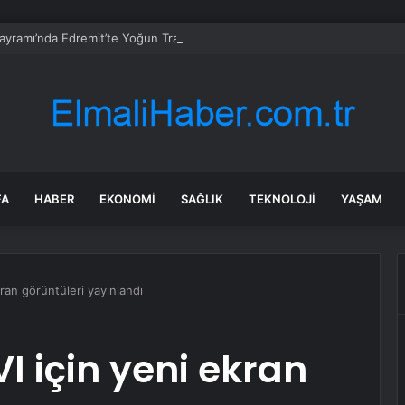
ayramı’nda Edremit’te Yoğun Trafik
FA
HABER
EKONOMI
SAĞLIK
TEKNOLOJI
YAŞAM
kran görüntüleri yayınlandı
I için yeni ekran