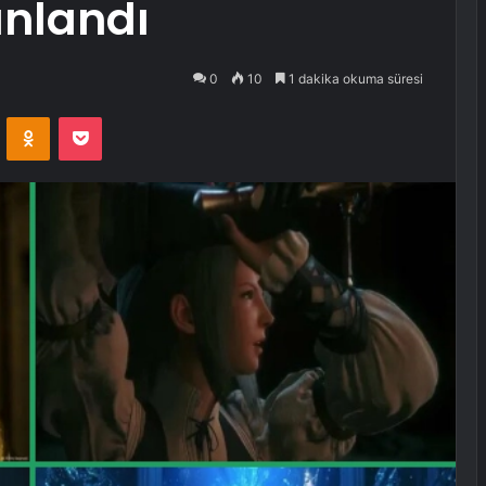
ınlandı
0
10
1 dakika okuma süresi
VKontakte
Odnoklassniki
Pocket