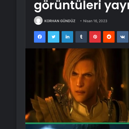
görüntüleri yay
KORHAN GÜNDÜZ
Nisan 16, 2023
Facebook
Twitter
LinkedIn
Tumblr
Pinterest
Reddit