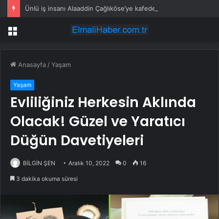
Ünlü iş insanı Alaaddin Çağlıköse’ye kafede bıçaklı saldırının görüntüleri ortaya çıktı
Menü
Anasayfa
/
Yaşam
Yaşam
Evliliğiniz Herkesin Aklında
Olacak! Güzel ve Yaratıcı
Düğün Davetiyeleri
BİLGİN ŞEN
Aralık 10, 2022
0
16
3 dakika okuma süresi