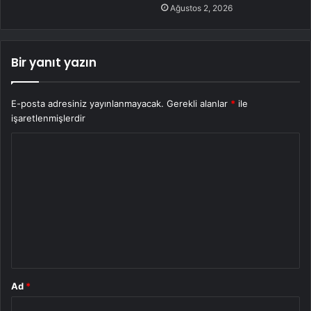
Ağustos 2, 2026
Bir yanıt yazın
E-posta adresiniz yayınlanmayacak.
Gerekli alanlar
*
ile
işaretlenmişlerdir
Y
o
r
u
m
*
Ad
*