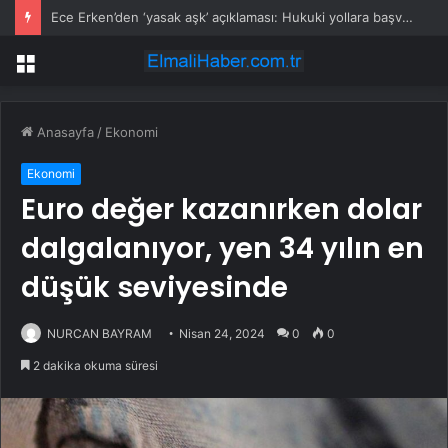
Ece Erken’den ‘yasak aşk’ açıklaması: Hukuki yollara başvuruyor
Menü
Anasayfa
/
Ekonomi
Ekonomi
Euro değer kazanırken dolar
dalgalanıyor, yen 34 yılın en
düşük seviyesinde
NURCAN BAYRAM
Nisan 24, 2024
0
0
2 dakika okuma süresi