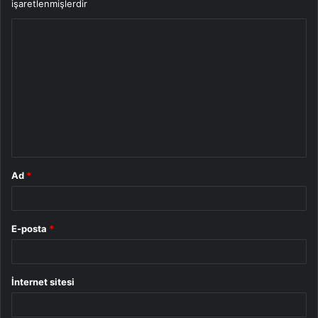
işaretlenmişlerdir
Y
o
r
u
m
*
Ad
*
E-posta
*
İnternet sitesi