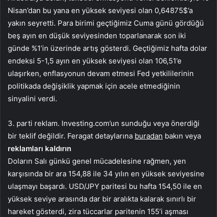
Nisan’dan bu yana en yüksek seviyesi olan 0,64875$’a
yakın seyretti. Para birimi geçtiğimiz Cuma günü gördüğü
beş ayın en düşük seviyesinden toparlanarak son iki
günde %1’in üzerinde artış gösterdi. Geçtiğimiz hafta dolar
endeksi 5-1,5 ayın en yüksek seviyesi olan 106,51’e
ulaşırken, enflasyonun devam etmesi Fed yetkililerinin
politikada değişiklik yapmak için acele etmediğinin
sinyalini verdi.
3. parti reklam. Investing.com’un sunduğu veya önerdiği
bir teklif değildir. Feragat detaylarına
buradan
bakın veya
reklamları kaldırın
Doların Salı günkü genel mücadelesine rağmen, yen
karşısında bir ara 154,88 ile 34 yılın en yüksek seviyesine
ulaşmayı başardı.
USD/JPY
paritesi bu hafta 154,50 ile en
yüksek seviye arasında dar bir aralıkta kalarak sınırlı bir
hareket gösterdi, zira tüccarlar paritenin 155’i aşması