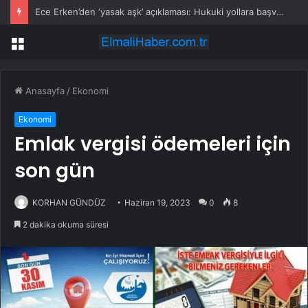
Ece Erken’den ‘yasak aşk’ açıklaması: Hukuki yollara başvuruyor
Menü
Anasayfa
/
Ekonomi
Ekonomi
Emlak vergisi ödemeleri için
son gün
KORHAN GÜNDÜZ
Haziran 19, 2023
0
8
2 dakika okuma süresi