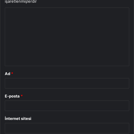
işaretlenmişlerdir
Y
o
r
u
m
*
Ad
*
E-posta
*
İnternet sitesi