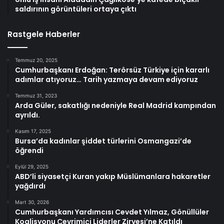
saldırının görüntüleri ortaya çıktı
Rastgele Haberler
Temmuz 20, 2025
Cumhurbaşkanı Erdoğan: Terörsüz Türkiye için kararlı
adımlar atıyoruz… Tarih yazmaya devam ediyoruz
Temmuz 31, 2023
Arda Güler, sakatlığı nedeniyle Real Madrid kampından
ayrıldı.
Kasım 17, 2025
Bursa’da kadınlar şiddet türlerini Osmangazi’de
öğrendi
Eylül 29, 2025
ABD’li siyasetçi Kuran yakıp Müslümanlara hakaretler
yağdırdı
Mart 30, 2026
Cumhurbaşkanı Yardımcısı Cevdet Yılmaz, Gönüllüler
Koalisyonu Çevrimiçi Liderler Zirvesi’ne Katıldı