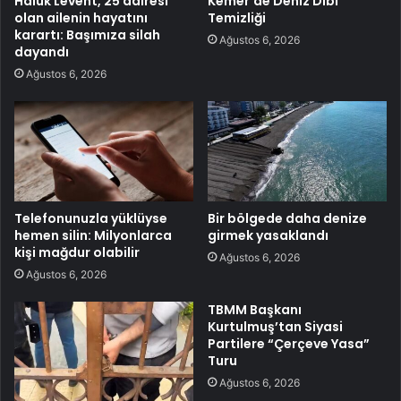
Haluk Levent, 25 dairesi
Kemer’de Deniz Dibi
olan ailenin hayatını
Temizliği
karartı: Başımıza silah
Ağustos 6, 2026
dayandı
Ağustos 6, 2026
Telefonunuzla yüklüyse
Bir bölgede daha denize
hemen silin: Milyonlarca
girmek yasaklandı
kişi mağdur olabilir
Ağustos 6, 2026
Ağustos 6, 2026
TBMM Başkanı
Kurtulmuş’tan Siyasi
Partilere “Çerçeve Yasa”
Turu
Ağustos 6, 2026