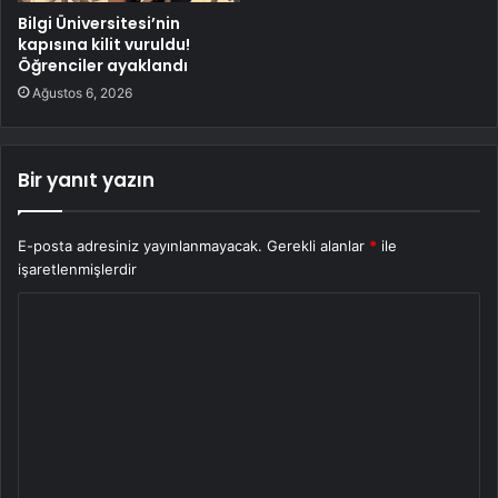
Bilgi Üniversitesi’nin
kapısına kilit vuruldu!
Öğrenciler ayaklandı
Ağustos 6, 2026
Bir yanıt yazın
E-posta adresiniz yayınlanmayacak.
Gerekli alanlar
*
ile
işaretlenmişlerdir
Y
o
r
u
m
*