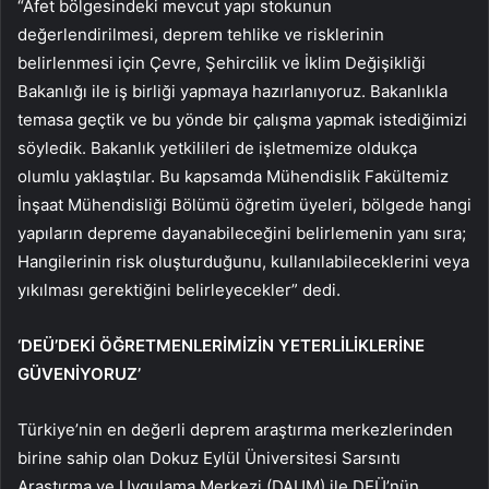
“Afet bölgesindeki mevcut yapı stokunun
değerlendirilmesi, deprem tehlike ve risklerinin
belirlenmesi için Çevre, Şehircilik ve İklim Değişikliği
Bakanlığı ile iş birliği yapmaya hazırlanıyoruz. Bakanlıkla
temasa geçtik ve bu yönde bir çalışma yapmak istediğimizi
söyledik. Bakanlık yetkilileri de işletmemize oldukça
olumlu yaklaştılar. Bu kapsamda Mühendislik Fakültemiz
İnşaat Mühendisliği Bölümü öğretim üyeleri, bölgede hangi
yapıların depreme dayanabileceğini belirlemenin yanı sıra;
Hangilerinin risk oluşturduğunu, kullanılabileceklerini veya
yıkılması gerektiğini belirleyecekler” dedi.
‘DEÜ’DEKİ ÖĞRETMENLERİMİZİN YETERLİLİKLERİNE
GÜVENİYORUZ’
Türkiye’nin en değerli deprem araştırma merkezlerinden
birine sahip olan Dokuz Eylül Üniversitesi Sarsıntı
Araştırma ve Uygulama Merkezi (DAUM) ile DEÜ’nün