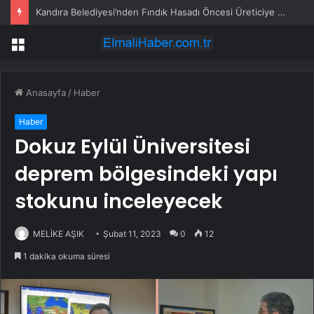
Kandıra Belediyesi’nden Fındık Hasadı Öncesi Üreticiye Yol Desteği
Menü
Anasayfa
/
Haber
Haber
Dokuz Eylül Üniversitesi
deprem bölgesindeki yapı
stokunu inceleyecek
MELİKE AŞIK
Şubat 11, 2023
0
12
1 dakika okuma süresi