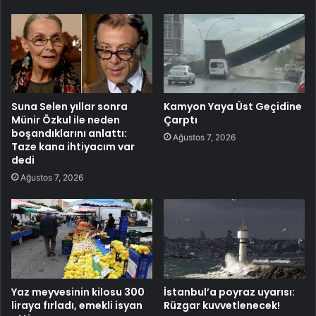
Suna Selen yıllar sonra
Kamyon Yaya Üst Geçidine
Münir Özkul ile neden
Çarptı
boşandıklarını anlattı:
Ağustos 7, 2026
Taze kana ihtiyacım var
dedi
Ağustos 7, 2026
Yaz meyvesinin kilosu 300
İstanbul’a poyraz uyarısı:
liraya fırladı, emekli isyan
Rüzgar kuvvetlenecek!