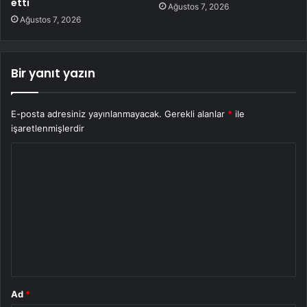
etti
Ağustos 7, 2026
Ağustos 7, 2026
Bir yanıt yazın
E-posta adresiniz yayınlanmayacak.
Gerekli alanlar
*
ile
işaretlenmişlerdir
Y
o
r
u
m
*
Ad
*