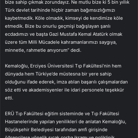
bize sahip çıkmak zorundayız. Ne mutlu bize ki 5 bin yıllık
Türk devlet tarihinde hiçbir zaman bağımsızlığımızı
kaybetmedik. Köle olmadık, kimseyi de kendimize köle
etmedik. Bize bu onurlu geçmişi bağışlayan şanlı
ecdadımızı ve başta Gazi Mustafa Kemal Atatürk olmak
üzere tüm Milli Mücadele kahramanlarımızı saygıya,
minnetle, rahmetle anıyorum” dedi.
Kemaloğlu, Erciyes Üniversitesi Tıp Fakültesi’nin hem
dünyada hem Türkiye’de müstesna bir yere sahip
olduğunu ifade ederek, imza atılan başarılı çalışmalardan
söz etti ve akademisyenler ile idari personele teşekkür
etti.
ERÜ Tıp Fakültesi eğitim sisteminde ve Tıp Fakültesi
Hastanelerinde yapılan yenilikleri de anlatan Kemaloğlu,
Büyükşehir Belediyesi tarafından amfi girişinde
öğrencilere yönelik sıcak çorba ikramı ve poliklinik