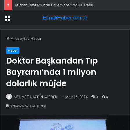
Kurban Bayramı’nda Edremit’te Yoğun Trafik
Menü
Anasayfa
/
Haber
Haber
Doktor Başkandan Tıp
Bayramı’nda 1 milyon
dolarlık müjde
MEHMET HAZBİN KAZBEK
Mart 15, 2024
0
0
3 dakika okuma süresi