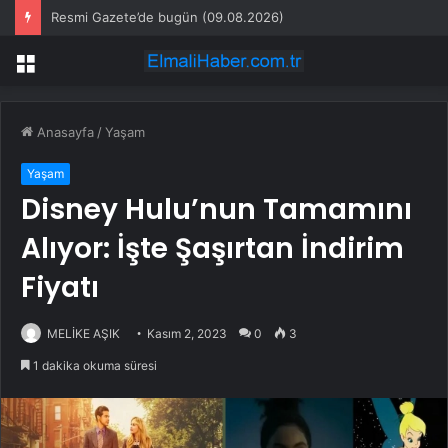
Resmi Gazete’de bugün (09.08.2026)
Menü
Anasayfa
/
Yaşam
Yaşam
Disney Hulu’nun Tamamını
Alıyor: İşte Şaşırtan İndirim
Fiyatı
MELİKE AŞIK
Kasım 2, 2023
0
3
1 dakika okuma süresi