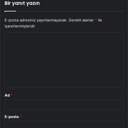
Bir yanıt yazın
E-posta adresiniz yayınlanmayacak.
Gerekli alanlar
*
ile
işaretlenmişlerdir
Y
o
r
u
m
*
Ad
*
E-posta
*