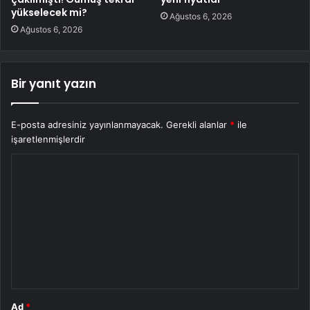
yükselecek mi?
Ağustos 6, 2026
Ağustos 6, 2026
Bir yanıt yazın
E-posta adresiniz yayınlanmayacak.
Gerekli alanlar
*
ile
işaretlenmişlerdir
Y
o
r
u
m
*
Ad
*