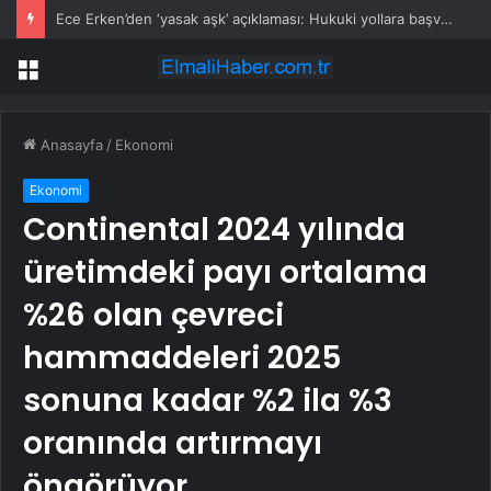
Ece Erken’den ‘yasak aşk’ açıklaması: Hukuki yollara başvuruyor
Menü
Anasayfa
/
Ekonomi
Ekonomi
Continental 2024 yılında
üretimdeki payı ortalama
%26 olan çevreci
hammaddeleri 2025
sonuna kadar %2 ila %3
oranında artırmayı
öngörüyor