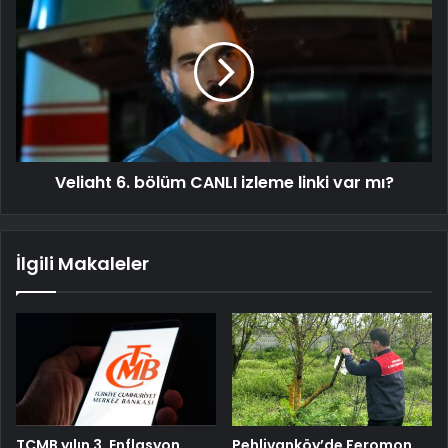
Veliaht 6. bölüm CANLI izleme linki var mı?
İlgili Makaleler
TCMB yılın 3. Enflasyon
Pehlivanköy’de Feromon