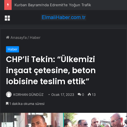
Kurban Bayramı’nda Edremit’te Yoğun Trafik
Menü
Anasayfa
/
Haber
Haber
CHP’li Tekin: “Ülkemizi
inşaat çetesine, beton
lobisine teslim ettik”
KORHAN GÜNDÜZ
Ocak 17, 2023
0
13
1 dakika okuma süresi