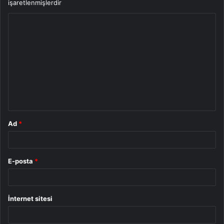
işaretlenmişlerdir
Y
o
r
u
m
*
Ad
*
E-posta
*
İnternet sitesi