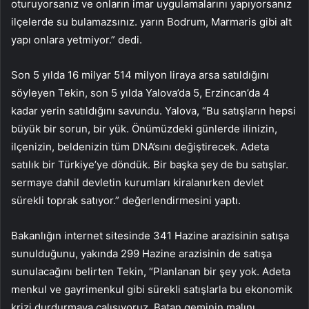
oturuyorsanız ve onların imar uygulamalarını yapıyorsanız
ilçelerde su bulamazsınız. yarın Bodrum, Marmaris gibi alt
yapı onlara yetmiyor.” dedi.
Son 5 yılda 16 milyar 514 milyon liraya arsa satıldığını
söyleyen Tekin, son 5 yılda Yalova’da 5, Erzincan’da 4
kadar yerin satıldığını savundu. Yalova, “Bu satışların hepsi
büyük bir sorun, bir yük. Önümüzdeki günlerde ilinizin,
ilçenizin, beldenizin tüm DNA’sını değiştirecek. Adeta
satılık bir Türkiye’ye döndük. Bir başka şey de bu satışlar.
sermaye dahil devletin kurumları kiralanırken devlet
sürekli toprak satıyor.” değerlendirmesini yaptı.
Bakanlığın internet sitesinde 341 Hazine arazisinin satışa
sunulduğunu, yakında 299 Hazine arazisinin de satışa
sunulacağını belirten Tekin, “Planlanan bir şey yok. Adeta
menkul ve gayrimenkul gibi sürekli satışlarla bu ekonomik
krizi durdurmaya çalışıyoruz. Batan geminin malını,