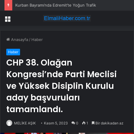
Kurban Bayramı’nda Edremit’te Yoğun Trafik
Menü
Anasayfa
/
Haber
Haber
CHP 38. Olağan
Kongresi’nde Parti Meclisi
ve Yüksek Disiplin Kurulu
aday başvuruları
tamamlandı.
MELİKE AŞIK
Kasım 5, 2023
0
1
Bir dakikadan az