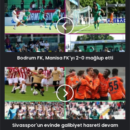
Bodrum FK, Manisa FK'yı 2-0 mağlup etti
Sivasspor'un evinde galibiyet hasreti devam