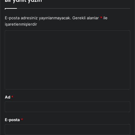
Bir yanıt yazın
E-posta adresiniz yayınlanmayacak.
Gerekli alanlar
*
ile
işaretlenmişlerdir
Y
o
r
u
m
*
Ad
*
E-posta
*