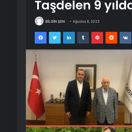
Taşdelen 9 yılda
BİLGİN ŞEN
Ağustos 6, 2023
Facebook
Twitter
LinkedIn
Tumblr
Pinterest
Reddit