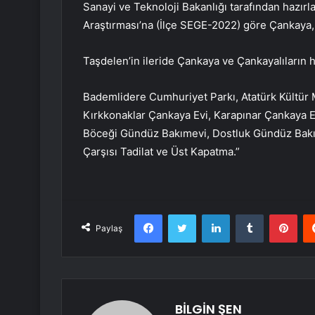
Sanayi ve Teknoloji Bakanlığı tarafından hazır
Araştırması’na (İlçe SEGE-2022) göre Çankaya, T
Taşdelen’in ileride Çankaya ve Çankayalıların h
Bademlidere Cumhuriyet Parkı, Atatürk Kültür 
Kırkkonaklar Çankaya Evi, Karapınar Çankaya 
Böceği Gündüz Bakımevi, Dostluk Gündüz Bakım
Çarşısı Tadilat ve Üst Kapatma.”
Facebook
Twitter
LinkedIn
Tumblr
Pint
Paylaş
BİLGİN ŞEN