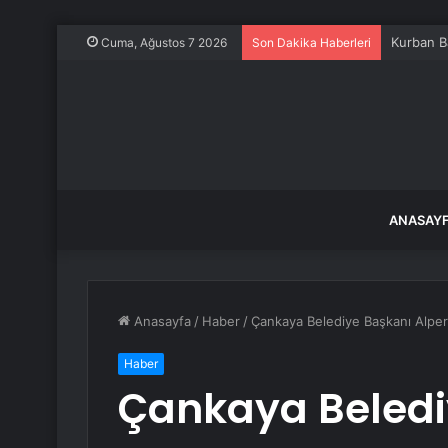
Kurban B
Cuma, Ağustos 7 2026
Son Dakika Haberleri
ANASAY
Anasayfa
/
Haber
/
Çankaya Belediye Başkanı Alper 
Haber
Çankaya Beledi