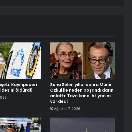
eti: Kayınpederi
Suna Selen yıllar sonra Münir
lidesini öldürdü
Özkul ile neden boşandıklarını
anlattı: Taze kana ihtiyacım
2026
var dedi
Ağustos 7, 2026