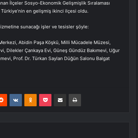
lanan İlçeler Sosyo-Ekonomik Gelişmişlik Sıralaması
ürkiye’nin en gelişmiş ikinci ilçesi oldu.
izmetine sunacağı işler ve tesisler şöyle:
Merkezi, Abidin Paşa Köşkü, Milli Mücadele Müzesi,
Evi, Dilekler Çankaya Evi, Güneş Gündüz Bakımevi, Uğur
evi, Prof. Dr. Türkan Saylan Düğün Salonu Balgat
erest
Reddit
VKontakte
Odnoklassniki
Pocket
E-Posta ile paylaş
Yazdır