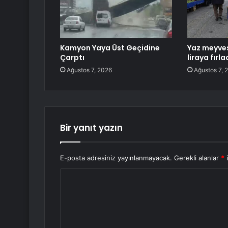
Kamyon Yaya Üst Geçidine
Yaz meyves
Çarptı
liraya fırla
Ağustos 7, 2026
Ağustos 7, 
Bir yanıt yazın
E-posta adresiniz yayınlanmayacak.
Gerekli alanlar
*
i
Y
o
r
u