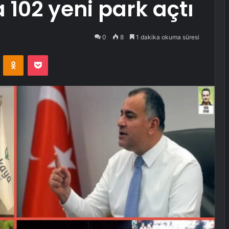
 102 yeni park açtı
0
8
1 dakika okuma süresi
VKontakte
Odnoklassniki
Pocket