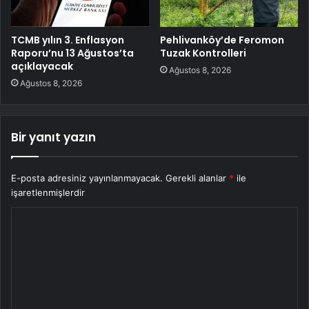
TCMB yılın 3. Enflasyon
Pehlivanköy’de Feromon
Raporu’nu 13 Ağustos’ta
Tuzak Kontrolleri
açıklayacak
Ağustos 8, 2026
Ağustos 8, 2026
Bir yanıt yazın
E-posta adresiniz yayınlanmayacak.
Gerekli alanlar
*
ile
işaretlenmişlerdir
Y
o
r
u
m