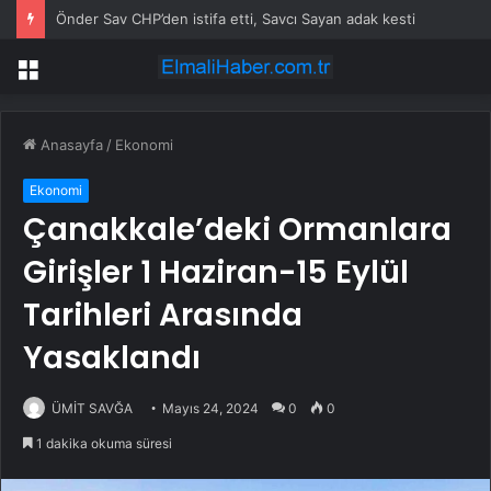
Önder Sav CHP’den istifa etti, Savcı Sayan adak kesti
Menü
Anasayfa
/
Ekonomi
Ekonomi
Çanakkale’deki Ormanlara
Girişler 1 Haziran-15 Eylül
Tarihleri Arasında
Yasaklandı
ÜMİT SAVĞA
Mayıs 24, 2024
0
0
1 dakika okuma süresi